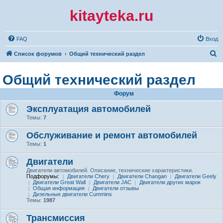
kitayteka.ru
FAQ
Вход
П
Список форумов
Общий технический раздел
о
Общий технический раздел
и
с
Форум
к
Эксплуатация автомобилей
Темы:
7
Обслуживание и ремонт автомобилей
Темы:
1
Двигатели
Двигатели автомобилей. Описание, технические характеристики.
Подфорумы:
Двигатели Chery
Двигатели Changan
Двигатели Geely
Двигатели Great Wall
Двигатели JAC
Двигатели других марок
Общая информация
Двигатели отзывы
Дизельные двигатели Cummins
Темы:
1987
Трансмиссия