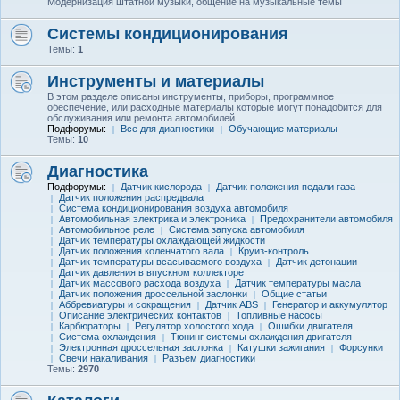
Модернизация штатной музыки, общение на музыкальные темы
Системы кондиционирования
Темы:
1
Инструменты и материалы
В этом разделе описаны инструменты, приборы, программное
обеспечение, или расходные материалы которые могут понадобится для
обслуживания или ремонта автомобилей.
Подфорумы:
Все для диагностики
Обучающие материалы
Темы:
10
Диагностика
Подфорумы:
Датчик кислорода
Датчик положения педали газа
Датчик положения распредвала
Система кондиционирования воздуха автомобиля
Автомобильная электрика и электроника
Предохранители автомобиля
Автомобильное реле
Система запуска автомобиля
Датчик температуры охлаждающей жидкости
Датчик положения коленчатого вала
Круиз-контроль
Датчик температуры всасываемого воздуха
Датчик детонации
Датчик давления в впускном коллекторе
Датчик массового расхода воздуха
Датчик температуры масла
Датчик положения дроссельной заслонки
Общие статьи
Аббревиатуры и сокращения
Датчик ABS
Генератор и аккумулятор
Описание электрических контактов
Топливные насосы
Карбюраторы
Регулятор холостого хода
Ошибки двигателя
Система охлаждения
Тюнинг системы охлаждения двигателя
Электронная дроссельная заслонка
Катушки зажигания
Форсунки
Свечи накаливания
Разъем диагностики
Темы:
2970