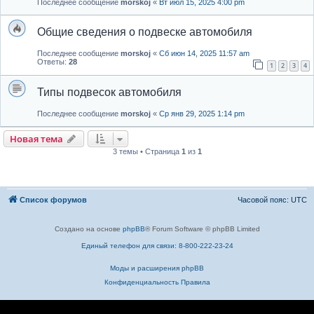
Последнее сообщение
morskoj
«
Вт июл 15, 2025 4:00 pm
Общие сведения о подвеске автомобиля
Последнее сообщение
morskoj
«
Сб июн 14, 2025 11:57 am
Ответы:
28
1
2
3
4
Типы подвесок автомобиля
Последнее сообщение
morskoj
«
Ср янв 29, 2025 1:14 pm
Новая тема
3 темы • Страница
1
из
1
Список форумов
Часовой пояс:
UTC
Создано на основе
phpBB
® Forum Software © phpBB Limited
Единый телефон для связи: 8-800-222-23-24
Моды и расширения phpBB
Конфиденциальность
Правила