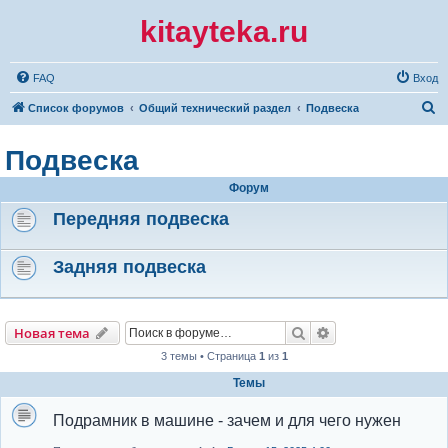
kitayteka.ru
FAQ
Вход
П
Список форумов
Общий технический раздел
Подвеска
о
Подвеска
и
с
Форум
к
Передняя подвеска
Задняя подвеска
Поиск
Расширенный по
Новая тема
3 темы • Страница
1
из
1
Темы
Подрамник в машине - зачем и для чего нужен