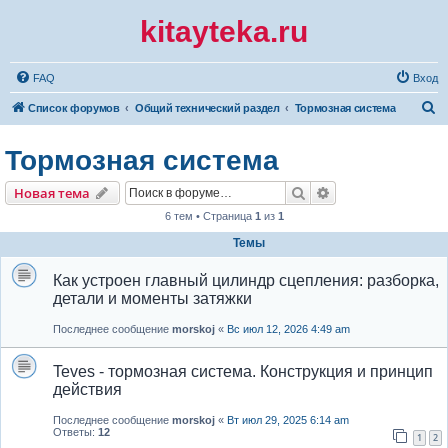
kitayteka.ru
FAQ
Вход
П
Список форумов
Общий технический раздел
Тормозная система
о
Тормозная система
и
с
Поиск
Расширенный по
Новая тема
к
6 тем • Страница
1
из
1
Темы
Как устроен главный цилиндр сцепления: разборка,
детали и моменты затяжки
Последнее сообщение
morskoj
«
Вс июл 12, 2026 4:49 am
Teves - тормозная система. Конструкция и принцип
действия
Последнее сообщение
morskoj
«
Вт июл 29, 2025 6:14 am
Ответы:
12
1
2