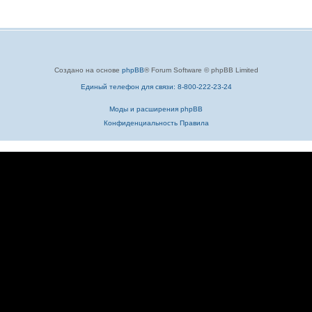
Создано на основе
phpBB
® Forum Software © phpBB Limited
Единый телефон для связи: 8-800-222-23-24
Моды и расширения phpBB
Конфиденциальность
Правила