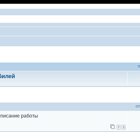
Т
билей
ый поиск
ОТ
описание работы
1
2