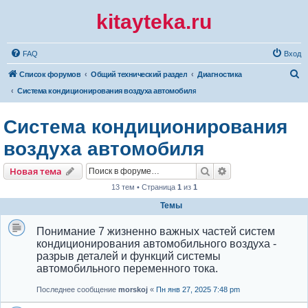
kitayteka.ru
FAQ
Вход
П
Список форумов
Общий технический раздел
Диагностика
о
Система кондиционирования воздуха автомобиля
и
Система кондиционирования
с
к
воздуха автомобиля
Поиск
Расширенный по
Новая тема
13 тем • Страница
1
из
1
Темы
Понимание 7 жизненно важных частей систем
кондиционирования автомобильного воздуха -
разрыв деталей и функций системы
автомобильного переменного тока.
Последнее сообщение
morskoj
«
Пн янв 27, 2025 7:48 pm