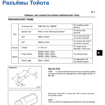
щ
Разъёмы Тойота
е
н
и
е