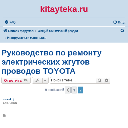
kitayteka.ru
FAQ
Вход
П
Список форумов
Общий технический раздел
о
Инструменты и материалы
и
Руководство по ремонту
с
к
электрических жгутов
проводов TOYOTA
Поиск
Расширен
Ответить
1
2
Пред.
9 сообщений
morskoj
Site Admin
С
о
о
б