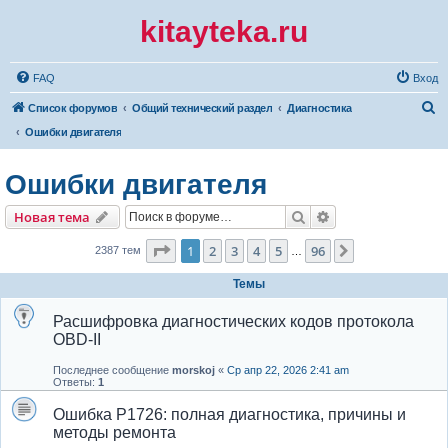
kitayteka.ru
FAQ
Вход
П
Список форумов
Общий технический раздел
Диагностика
о
Ошибки двигателя
и
Ошибки двигателя
с
к
Поиск
Расширенный по
Новая тема
Страница
1
из
96
1
2
3
4
5
96
След.
2387 тем
…
Темы
Расшифровка диагностических кодов протокола
OBD-II
Последнее сообщение
morskoj
«
Ср апр 22, 2026 2:41 am
Ответы:
1
Ошибка P1726: полная диагностика, причины и
методы ремонта