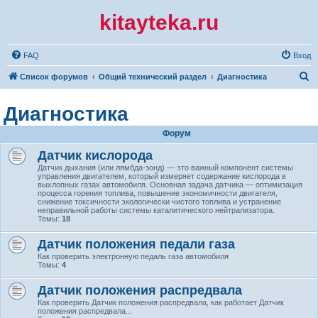
kitayteka.ru
FAQ
Вход
П
Список форумов
Общий технический раздел
Диагностика
о
Диагностика
и
с
Форум
к
Датчик кислорода
Датчик дыхания (или лямбда-зонд) — это важный компонент системы
управления двигателем, который измеряет содержание кислорода в
выхлопных газах автомобиля. Основная задача датчика — оптимизация
процесса горения топлива, повышение экономичности двигателя,
снижение токсичности экологически чистого топлива и устранение
неправильной работы системы каталитического нейтрализатора.
Темы:
18
Датчик положения педали газа
Как проверить электронную педаль газа автомобиля
Темы:
4
Датчик положения распредвала
Как проверить Датчик положения распредвала, как работает Датчик
положения распредвала...