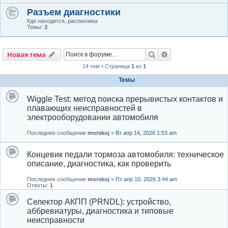
Разъем диагностики
Кде находится, распиновка
Темы:
3
Поиск
Расширенный по
Новая тема
14 тем • Страница
1
из
1
Темы
Wiggle Test: метод поиска прерывистых контактов и
плавающих неисправностей в
электрооборудовании автомобиля
Последнее сообщение
morskoj
«
Вт апр 14, 2026 1:53 am
Концевик педали тормоза автомобиля: техническое
описание, диагностика, как проверить
Последнее сообщение
morskoj
«
Пт апр 10, 2026 3:44 am
Ответы:
1
Селектор АКПП (PRNDL): устройство,
аббревиатуры, диагностика и типовые
неисправности