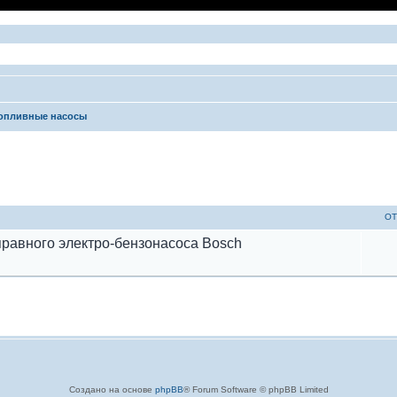
опливные насосы
ый поиск
ОТ
правного электро-бензонасоса Bosch
Создано на основе
phpBB
® Forum Software © phpBB Limited