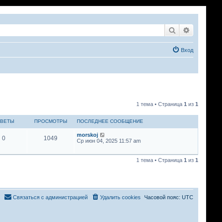
Поиск
Расширен
Вход
1 тема • Страница
1
из
1
ВЕТЫ
ПРОСМОТРЫ
ПОСЛЕДНЕЕ СООБЩЕНИЕ
morskoj
0
1049
Ср июн 04, 2025 11:57 am
1 тема • Страница
1
из
1
Связаться с администрацией
Удалить cookies
Часовой пояс:
UTC