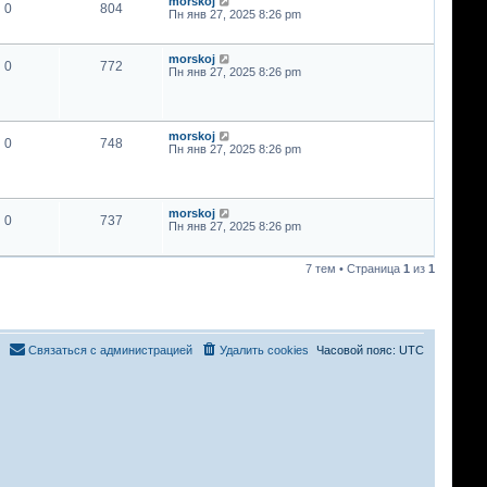
morskoj
0
804
Пн янв 27, 2025 8:26 pm
morskoj
0
772
Пн янв 27, 2025 8:26 pm
morskoj
0
748
Пн янв 27, 2025 8:26 pm
morskoj
0
737
Пн янв 27, 2025 8:26 pm
7 тем • Страница
1
из
1
Связаться с администрацией
Удалить cookies
Часовой пояс:
UTC