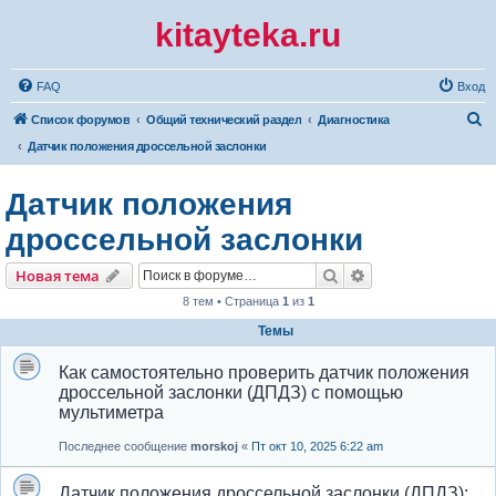
kitayteka.ru
FAQ
Вход
П
Список форумов
Общий технический раздел
Диагностика
о
Датчик положения дроссельной заслонки
и
Датчик положения
с
к
дроссельной заслонки
Поиск
Расширенный по
Новая тема
8 тем • Страница
1
из
1
Темы
Как самостоятельно проверить датчик положения
дроссельной заслонки (ДПДЗ) с помощью
мультиметра
Последнее сообщение
morskoj
«
Пт окт 10, 2025 6:22 am
Датчик положения дроссельной заслонки (ДПДЗ):