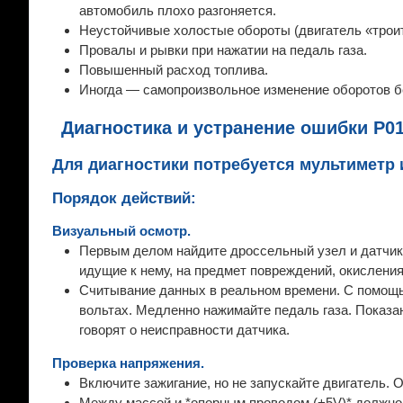
автомобиль плохо разгоняется.
Неустойчивые холостые обороты (двигатель «троит»
Провалы и рывки при нажатии на педаль газа.
Повышенный расход топлива.
Иногда — самопроизвольное изменение оборотов б
Диагностика и устранение ошибки P0
Для диагностики потребуется мультиметр и
Порядок действий:
Визуальный осмотр.
Первым делом найдите дроссельный узел и датчик
идущие к нему, на предмет повреждений, окисления
Считывание данных в реальном времени. С помощь
вольтах. Медленно нажимайте педаль газа. Показан
говорят о неисправности датчика.
Проверка напряжения.
Включите зажигание, но не запускайте двигатель. 
Между массой и *опорным проводом (+5V)* должно