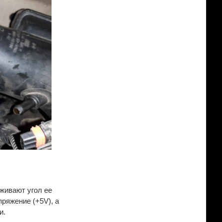
живают угол ее
ряжение (+5V), а
и.