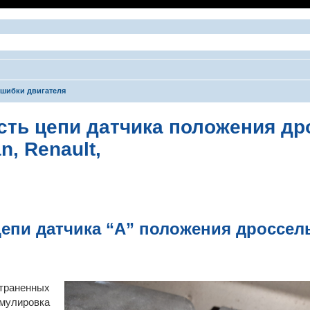
шибки двигателя
сть цепи датчика положения др
n, Renault,
ширенный поиск
цепи датчика “А” положения дроссел
траненных
мулировка