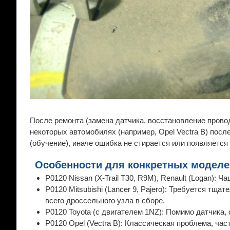
После ремонта (замена датчика, восстановление прово
некоторых автомобилях (например, Opel Vectra B) пос
(обучение), иначе ошибка не стирается или появляется 
Особенности для конкретных моделе
P0120 Nissan (X-Trail T30, R9M), Renault (Logan): Ч
P0120 Mitsubishi (Lancer 9, Pajero): Требуется тща
всего дроссельного узла в сборе.
P0120 Toyota (с двигателем 1NZ): Помимо датчика,
P0120 Opel (Vectra B): Классическая проблема, ч