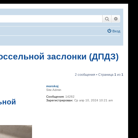
Поиск
Расширен
Вход
оссельной заслонки (ДПДЗ)
2 сообщения • Страница
1
из
1
morskoj
Site Admin
Сообщения:
14262
ьной
Зарегистрирован:
Ср апр 10, 2024 10:21 am