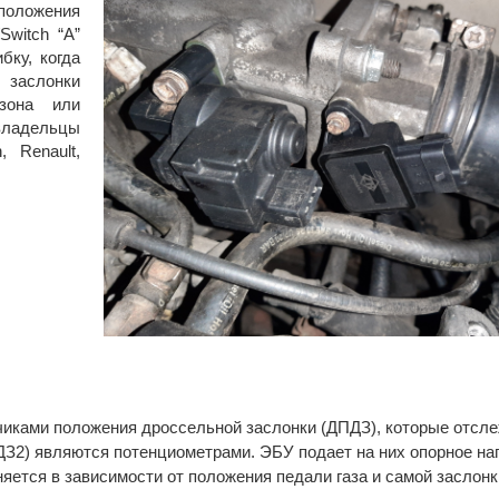
положения
Switch “A”
бку, когда
 заслонки
зона или
владельцы
 Renault,
иками положения дроссельной заслонки (ДПДЗ), которые отсле
З2) являются потенциометрами. ЭБУ подает на них опорное нап
няется в зависимости от положения педали газа и самой заслонк