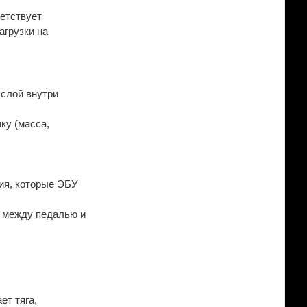
ветствует
агрузки на
 слой внутри
ку (масса,
ия, которые ЭБУ
в между педалью и
ет тяга,