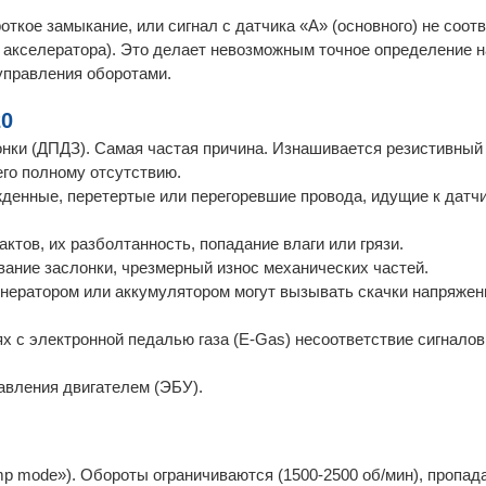
ткое замыкание, или сигнал с датчика «А» (основного) не соот
и акселератора). Это делает невозможным точное определение н
 управления оборотами.
20
нки (ДПДЗ). Самая частая причина. Изнашивается резистивный
его полному отсутствию.
денные, перетертые или перегоревшие провода, идущие к датчи
ктов, их разболтанность, попадание влаги или грязи.
вание заслонки, чрезмерный износ механических частей.
енератором или аккумулятором могут вызывать скачки напряжен
 с электронной педалью газа (E-Gas) несоответствие сигнало
авления двигателем (ЭБУ).
p mode»). Обороты ограничиваются (1500-2500 об/мин), пропада