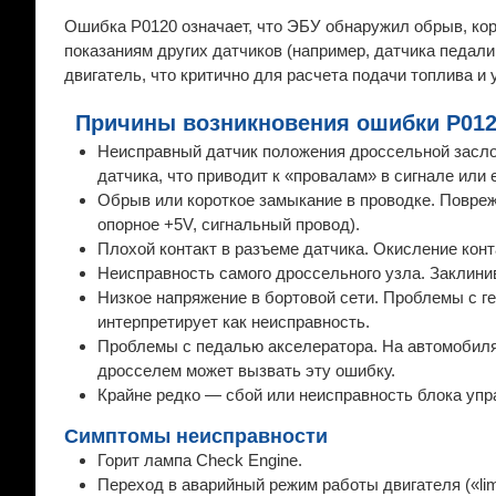
Ошибка P0120 означает, что ЭБУ обнаружил обрыв, коро
показаниям других датчиков (например, датчика педал
двигатель, что критично для расчета подачи топлива и
Причины возникновения ошибки P01
Неисправный датчик положения дроссельной засло
датчика, что приводит к «провалам» в сигнале или 
Обрыв или короткое замыкание в проводке. Повреж
опорное +5V, сигнальный провод).
Плохой контакт в разъеме датчика. Окисление конта
Неисправность самого дроссельного узла. Заклини
Низкое напряжение в бортовой сети. Проблемы с г
интерпретирует как неисправность.
Проблемы с педалью акселератора. На автомобилях
дросселем может вызвать эту ошибку.
Крайне редко — сбой или неисправность блока упр
Симптомы неисправности
Горит лампа Check Engine.
Переход в аварийный режим работы двигателя («lim