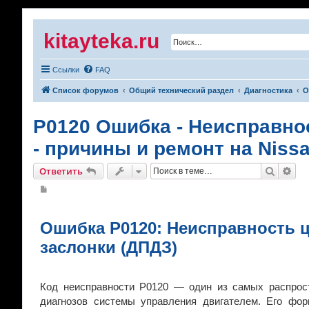
kitayteka.ru
Ссылки
FAQ
Список форумов
Общий технический раздел
Диагностика
О
P0120 Ошибка - Неисправно
- причины и ремонт на Nissa
Поиск
Рас
Ответить
С
о
о
б
щ
Ошибка P0120: Неисправность 
е
н
заслонки (ДПДЗ)
и
е
Код неисправности P0120 — один из самых распрос
диагнозов системы управления двигателем. Его фор