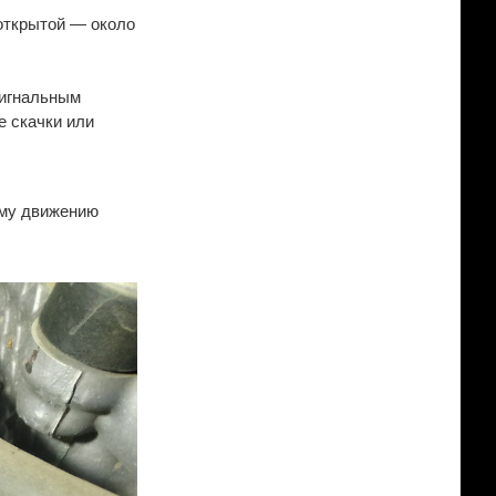
 открытой — около
сигнальным
е скачки или
ому движению