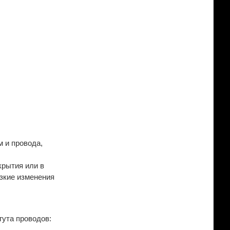
 и провода,
крытия или в
езкие изменения
гута проводов: