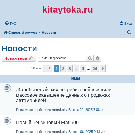
kitayteka.ru
FAQ
Вход
П
Список форумов
Новости
о
Новости
и
с
Поиск
Расширенный по
Новая тема
к
Страница
1
из
26
1
2
3
4
5
26
След.
626 тем
…
Темы
Жалобы китайских потребителей выявили
массовое завышение данных о продажах
автомобилей
Последнее сообщение
morskoj
«
Вт июл 29, 2025 7:08 pm
Новый бензиновый Fiat 500
Последнее сообщение
morskoj
«
Вс июл 06, 2025 9:13 am