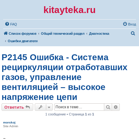
kitayteka.ru
FAQ
Вход
П
Список форумов
Общий технический раздел
Диагностика
о
Ошибки двигателя
и
P2145 Ошибка - Система
с
к
рециркуляции отработавших
газов, управление
вентиляцией – высокое
напряжение цепи
Поиск
Расширен
Ответить
1 сообщение • Страница
1
из
1
morskoj
Site Admin