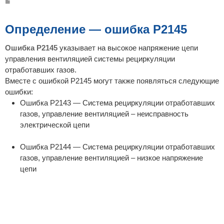
С
о
о
б
щ
Определение — ошибка P2145
е
н
и
Ошибка P2145
указывает на высокое напряжение цепи
е
управления вентиляцией системы рециркуляции
отработавших газов.
Вместе с ошибкой P2145 могут также появляться следующие
ошибки:
Ошибка P2143 — Система рециркуляции отработавших
газов, управление вентиляцией – неисправность
электрической цепи
Ошибка P2144 — Система рециркуляции отработавших
газов, управление вентиляцией – низкое напряжение
цепи