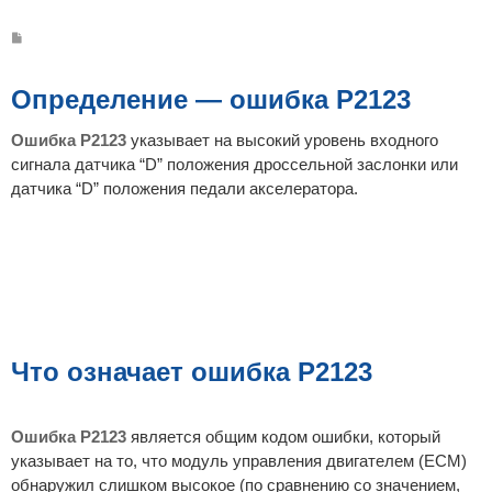
С
о
о
б
щ
Определение — ошибка P2123
е
н
и
Ошибка P2123
указывает на высокий уровень входного
е
сигнала датчика “D” положения дроссельной заслонки или
датчика “D” положения педали акселератора.
Что означает ошибка P2123
Ошибка P2123
является общим кодом ошибки, который
указывает на то, что модуль управления двигателем (ECM)
обнаружил слишком высокое (по сравнению со значением,