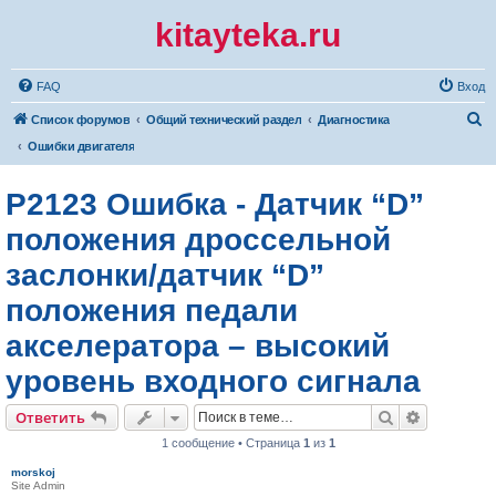
kitayteka.ru
FAQ
Вход
П
Список форумов
Общий технический раздел
Диагностика
о
Ошибки двигателя
и
P2123 Ошибка - Датчик “D”
с
к
положения дроссельной
заслонки/датчик “D”
положения педали
акселератора – высокий
уровень входного сигнала
Поиск
Расширен
Ответить
1 сообщение • Страница
1
из
1
morskoj
Site Admin