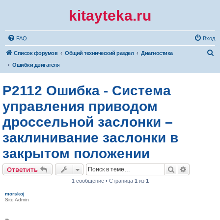
kitayteka.ru
FAQ
Вход
П
Список форумов
Общий технический раздел
Диагностика
о
Ошибки двигателя
и
P2112 Ошибка - Система
с
к
управления приводом
дроссельной заслонки –
заклинивание заслонки в
закрытом положении
Поиск
Расширен
Ответить
1 сообщение • Страница
1
из
1
morskoj
Site Admin