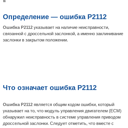
С
о
о
б
щ
Определение — ошибка P2112
е
н
и
Ошибка P2112
указывает на наличие неисправности,
е
связанной с дроссельной заслонкой, а именно заклинивание
заслонки в закрытом положении.
Что означает ошибка P2112
Ошибка P2112
является общим кодом ошибки, который
указывает на то, что модуль управления двигателем (ECM)
обнаружил неисправность в системе управления приводом
дроссельной заслонки. Следует отметить, что вместе с