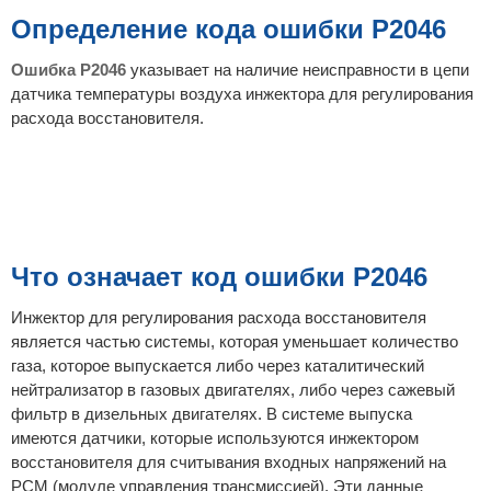
б
щ
Определение кода ошибки P2046
е
н
и
Ошибка P2046
указывает на наличие неисправности в цепи
е
датчика температуры воздуха инжектора для регулирования
расхода восстановителя.
Что означает код ошибки P2046
Инжектор для регулирования расхода восстановителя
является частью системы, которая уменьшает количество
газа, которое выпускается либо через каталитический
нейтрализатор в газовых двигателях, либо через сажевый
фильтр в дизельных двигателях. В системе выпуска
имеются датчики, которые используются инжектором
восстановителя для считывания входных напряжений на
PCM (модуле управления трансмиссией). Эти данные