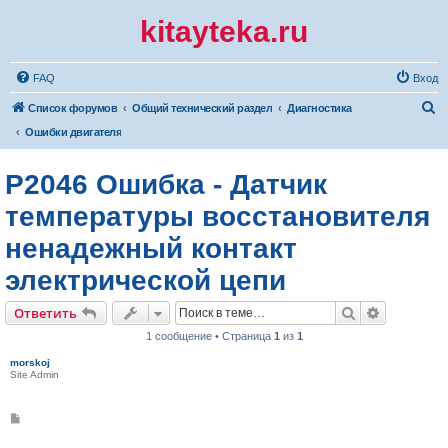
kitayteka.ru
FAQ
Вход
П
Список форумов
Общий технический раздел
Диагностика
о
Ошибки двигателя
и
P2046 Ошибка - Датчик
с
к
температуры восстановителя
ненадежный контакт
электрической цепи
Поиск
Расширен
Ответить
1 сообщение • Страница
1
из
1
morskoj
Site Admin
С
о
о