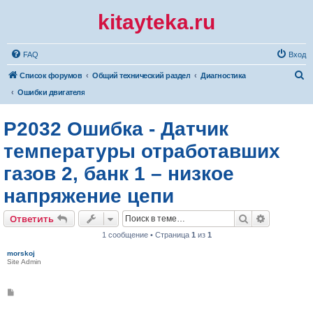
kitayteka.ru
FAQ
Вход
П
Список форумов
Общий технический раздел
Диагностика
о
Ошибки двигателя
и
P2032 Ошибка - Датчик
с
к
температуры отработавших
газов 2, банк 1 – низкое
напряжение цепи
Поиск
Расширен
Ответить
1 сообщение • Страница
1
из
1
morskoj
Site Admin
С
о
о