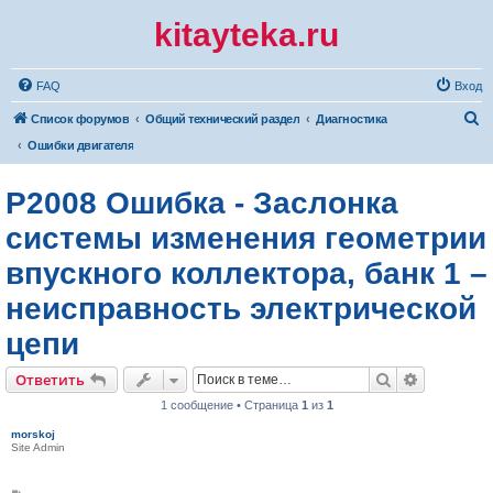
kitayteka.ru
FAQ
Вход
П
Список форумов
Общий технический раздел
Диагностика
о
Ошибки двигателя
и
P2008 Ошибка - Заслонка
с
к
системы изменения геометрии
впускного коллектора, банк 1 –
неисправность электрической
цепи
Поиск
Расширен
Ответить
1 сообщение • Страница
1
из
1
morskoj
Site Admin