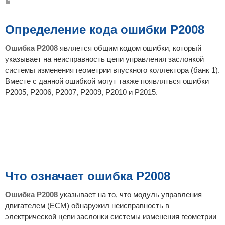
С
о
о
б
щ
Определение кода ошибки P2008
е
н
и
Ошибка P2008
является общим кодом ошибки, который
е
указывает на неисправность цепи управления заслонкой
системы изменения геометрии впускного коллектора (банк 1).
Вместе с данной ошибкой могут также появляться ошибки
P2005, P2006, P2007, P2009, P2010 и P2015.
Что означает ошибка P2008
Ошибка P2008
указывает на то, что модуль управления
двигателем (ECM) обнаружил неисправность в
электрической цепи заслонки системы изменения геометрии