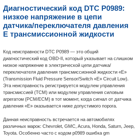
б
щ
Диагностический код DTC P0989:
е
н
низкое напряжение в цепи
и
е
датчика/переключателя давления
E трансмиссионной жидкости
Код неисправности DTC P0989 — это общий
диагностический код OBD-II, который указывает на слишком
низкое напряжение в электрической цепи датчика/
переключателя давления трансмиссионной жидкости «E»
(Transmission Fluid Pressure Sensor/Switch «E» Circuit Low).
Эта неисправность регистрируется модулем управления
трансмиссией (TCM) или модулем управления силовым
агрегатом (PCM/ECM) в тот момент, когда сигнал от датчика
давления «E» оказывается ниже допустимого порога.
Данная неисправность встречается на автомобилях
различных марок: Chevrolet, GMC, Acura, Honda, Saturn, Jeep,
Toyota. Особенно часто с кодом p0989 ошибка gm