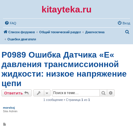
kitayteka.ru
FAQ
Вход
П
Список форумов
Общий технический раздел
Диагностика
о
Ошибки двигателя
и
P0989 Ошибка Датчика «E«
с
к
давления трансмиссионной
жидкости: низкое напряжение
цепи
Поиск
Расширен
Ответить
1 сообщение • Страница
1
из
1
morskoj
Site Admin
С
о
о