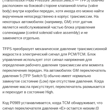
(Transmission Fluid Pressure Sensor/Switch — TFPS) обычно
расположен на боковой стороне клапанной плиты (valve
body) внутри коробки передач, хотя иногда его можно найти
вкрученным непосредственно в корпус трансмиссии. На
некоторых автомобилях (например, GM) этот датчик
является необслуживаемой частью блока управления
соленоидами (control solenoid valve assembly) и не
заменяется отдельно.
TFPS преобразует механическое давление трансмиссионной
жидкости в электрический сигнал для PCM/TCM. Блок
управления использует этот сигнал напряжения для
определения рабочего давления трансмиссии или момента
переключения передач. На автомобилях GM переключатель
давления 5 (TFP Switch 5) обычно имеет нормально
замкнутое состояние (Low) при отсутствии давления. Когда
давление масла присутствует, переключатель размыкается
и переходит в состояние High.
Код P0989 устанавливается, когда TCM обнаруживает, что
сигнал переключателя давления «E» остается низким (0