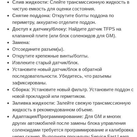
Слив жидкости:
Слейте трансмиссионную жидкость в
чистую емкость для оценки состояния.
Снятие поддона:
Открутите болты поддона по
периметру, аккуратно отделите поддон.
Доступ к датчику/блоку:
Найдите датчик TFPS на
клапанной плите (или блок соленоидов для GM).
Замена:
Отсоедините разъем(ы).
Открутите крепежные винты/болты.
Извлеките старый датчик/блок.
Установите новый датчик/блок в обратной
последовательности. Убедитесь, что разъемы
зафиксированы.
Сборка:
Установите новый фильтр. Установите поддон с
новой прокладкой или герметиком.
Заливка жидкости:
Залейте свежую трансмиссионную
жидкость в рекомендованном объеме.
Адаптация/Программирование:
Для GM и многих
других автомобилей после замены блока управления
соленоидами требуется программирование и калибровка
через сканер. Выполните процедуру Service Fast Learn