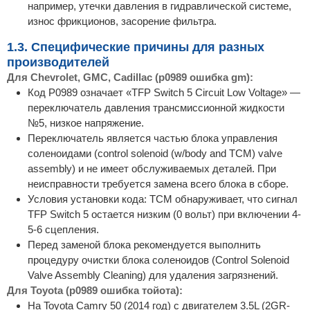
например, утечки давления в гидравлической системе,
износ фрикционов, засорение фильтра.
1.3. Специфические причины для разных
производителей
Для Chevrolet, GMC, Cadillac (p0989 ошибка gm):
Код P0989 означает «TFP Switch 5 Circuit Low Voltage» —
переключатель давления трансмиссионной жидкости
№5, низкое напряжение.
Переключатель является частью блока управления
соленоидами (control solenoid (w/body and TCM) valve
assembly) и не имеет обслуживаемых деталей. При
неисправности требуется замена всего блока в сборе.
Условия установки кода: TCM обнаруживает, что сигнал
TFP Switch 5 остается низким (0 вольт) при включении 4-
5-6 сцепления.
Перед заменой блока рекомендуется выполнить
процедуру очистки блока соленоидов (Control Solenoid
Valve Assembly Cleaning) для удаления загрязнений.
Для Toyota (p0989 ошибка тойота):
На Toyota Camry 50 (2014 год) с двигателем 3.5L (2GR-