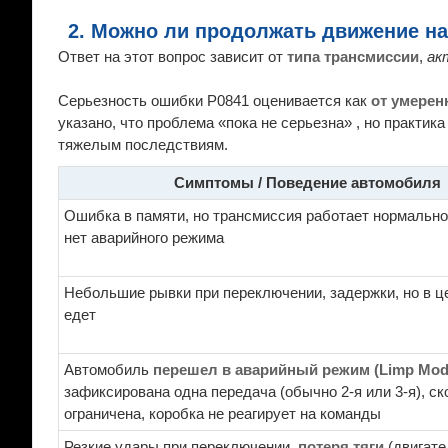
2. Можно ли продолжать движение на
Ответ на этот вопрос зависит от
типа трансмиссии
,
ак
Серьезность ошибки P0841 оценивается как
от умерен
указано, что проблема «пока не серьезна» , но практик
тяжелым последствиям.
Симптомы / Поведение автомобиля
Ошибка в памяти, но трансмиссия работает нормально,
нет аварийного режима
Небольшие рывки при переключении, задержки, но в 
едет
Автомобиль
перешел в аварийный режим (Limp Mod
зафиксирована одна передача (обычно 2-я или 3-я), ск
ограничена, коробка не реагирует на команды
Резкие удары при переключении,
потеря тяги
(двигате