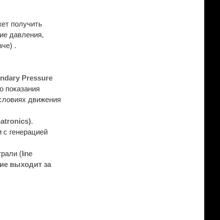
жет получить
ие давления,
че) .
ndary Pressure
о показания
словиях движения
tronics)
.
 с генерацией
али (line
ие выходит за