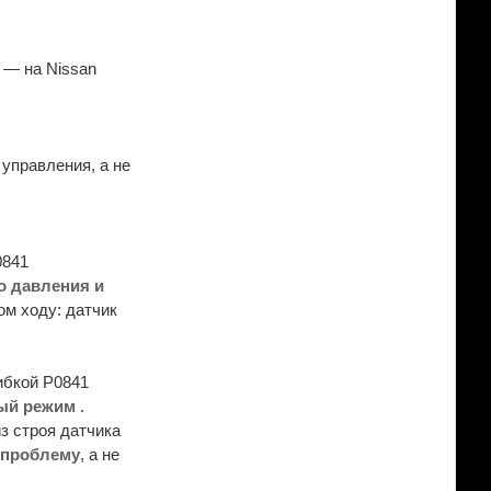
— на Nissan
управления, а не
0841
о давления и
ом ходу: датчик
ибкой P0841
ный режим
.
з строя датчика
т проблему
, а не