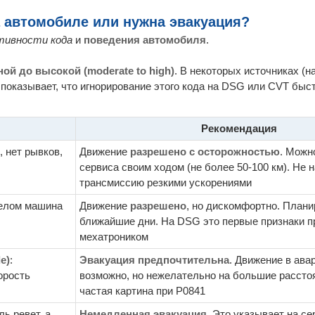
 автомобиле или нужна эвакуация?
тивности кода
и
поведения автомобиля
.
ной до высокой (moderate to high)
. В некоторых источниках (на
а показывает, что игнорирование этого кода на DSG или CVT быс
Рекомендация
 нет рывков,
Движение
разрешено с осторожностью
. Можн
сервиса своим ходом (не более 50-100 км). Не 
трансмиссию резкими ускорениями
целом машина
Движение
разрешено
, но дискомфортно. Плани
ближайшие дни. На DSG это первые признаки п
мехатроником
e)
:
Эвакуация предпочтительна
. Движение в ав
орость
возможно, но нежелательно на большие рассто
частая картина при P0841
ль ревет, а
Немедленная эвакуация
. Это указывает на с