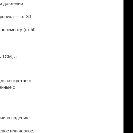
ом давлении
роника — от 30
апремонту (от 50
ь TCM, а
ля конкретного
анные с
чина падения
евое или черное,