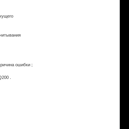
кущего
считывания
причина ошибки ;
Q200 .