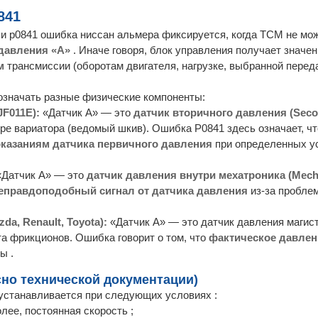
841
или p0841 ошибка ниссан альмера фиксируется, когда TCM не мо
давления «А»
. Иначе говоря, блок управления получает значен
м
трансмиссии (оборотам двигателя, нагрузке, выбранной переда
 означать разные физические компоненты:
JF011E):
«Датчик А» — это
датчик вторичного давления (Seco
уре вариатора (ведомый шкив). Ошибка P0841 здесь означает, чт
оказаниям датчика первичного давления
при определенных у
Датчик А» — это
датчик давления внутри мехатроника (Mecha
еправдоподобный сигнал от датчика давления
из-за проблем
a, Renault, Toyota):
«Датчик А» — это датчик давления магистр
та фрикционов. Ошибка говорит о том, что
фактическое давлен
ы .
сно технической документации)
 устанавливается при следующих условиях :
олее, постоянная скорость ;