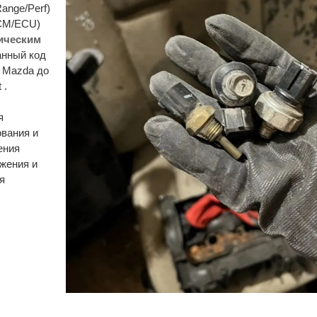
Range/Perf)
TCM/ECU)
ическим
анный код
и Mazda до
 .
я
ования и
ения
ижения и
я