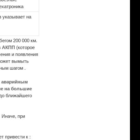
ехатроника
в указывает на
егом 200 000 км.
в АКПП
(которое
ления и появления
может вымыть
ным шагом .
с
аварийным
е на большие
 до ближайшего
 Иначе, при
т привести к :