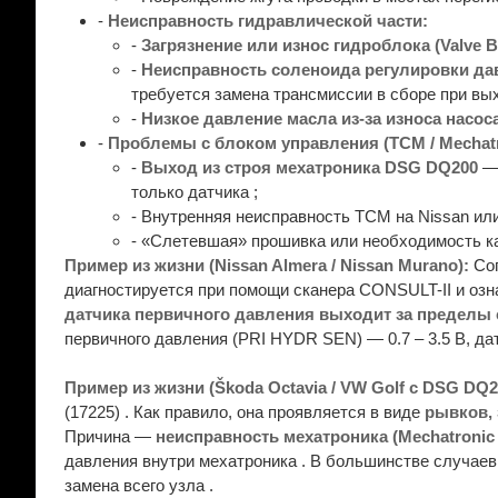
-
Неисправность гидравлической части:
-
Загрязнение или износ гидроблока (Valve B
-
Неисправность соленоида регулировки давле
требуется замена трансмиссии в сборе при вых
-
Низкое давление масла из-за износа насос
-
Проблемы с блоком управления (TCM / Mechatr
-
Выход из строя мехатроника DSG DQ200
— 
только датчика ;
- Внутренняя неисправность TCM на Nissan или 
- «Слетевшая» прошивка или необходимость ка
Пример из жизни (Nissan Almera / Nissan Murano):
Сог
диагностируется при помощи сканера CONSULT-II и озн
датчика первичного давления выходит за пределы
первичного давления (PRI HYDR SEN) — 0.7 – 3.5 В, да
Пример из жизни (Škoda Octavia / VW Golf с DSG DQ2
(17225) . Как правило, она проявляется в виде
рывков, 
Причина —
неисправность мехатроника (Mechatronic 
давления внутри мехатроника . В большинстве случае
замена всего узла .