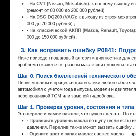
-
На CVT (Nissan, Mitsubishi):
к полному выходу из
(ремонт от 80 000 до 200 000 рублей);
-
На DSG DQ200 (VAG):
к выходу из строя мехатро
000 до 70 000 рублей) ;
-
На классической АКПП (Mazda, Renault, Toyota)
000 до 150 000 рублей) .
3. Как исправить ошибку P0841: Под
Ниже приведен пошаговый алгоритм диагностики для сп
проблема окажется в грязном масле или плохом контак
Шаг 0. Поиск бюллетеней технического об
Первым шагом в процессе диагностики любого сбоя яв
автомобиля с учетом года выпуска, модели и двигател
перепрошивкой TCM или заменой гидроблока.
Шаг 1. Проверка уровня, состояния и типа
Это
первое и самое важное
, что нужно сделать. По с
-
Проверьте уровень масла
по щупу (если есть) и
давления.
Перелив
также может вызвать ошибку .
-
Оцените цвет и запах масла
: свежее масло — пр