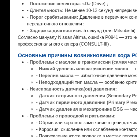
-
Положение селектора:
«D» (Drive) ;
-
Длительность:
Не менее 10-12 секунд непрерывн
-
Порог срабатывания:
Давление в первичном кон
передаточного отношения ;
-
Задержка диагностики:
5 секунд (для Mitsubishi) 
Согласно мануалу Nissan Altima, ошибка P0841 — это
н
профессионального сканера (CONSULT-III) .
Основные причины возникновения кода P
-
Проблемы с маслом в трансмиссии (самая част
-
Низкий уровень или загрязнение масла
— н
-
Перелив масла
— избыточное давление може
-
Неподходящий тип масла
— особенно крити
-
Неисправность датчика(ов) давления:
-
Датчик вторичного давления (Secondary Pr
-
Датчик первичного давления (Primary Pres
-
Датчик давления в мехатронике DSG
— част
-
Проблемы с проводкой и разъемами:
- Обрыв или короткое замыкание в цепи датчик
- Коррозия, окисление или ослабление контакт
- Повреждение жгута проводки в местах перегиб