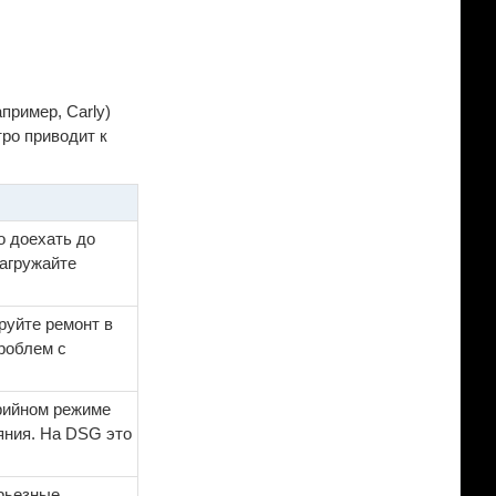
пример, Carly)
тро приводит к
о доехать до
нагружайте
руйте ремонт в
роблем с
арийном режиме
яния. На DSG это
ерьезные