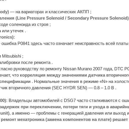
ody)
— на вариаторах и классических АКПП ;
ния (Line Pressure Solenoid / Secondary Pressure Solenoid)
оде соленоида из строя ;
а
или утечек .
onics):
ошибка P0841 здесь часто означает неисправность всей платы 
Mitsubishi ;
либровки после ремонта .
ласно руководству по ремонту Nissan Murano 2007 года, DTC P
ачает, что
корреляция между значениями датчика вторичног
 спецификации
. Нормальные значения в режиме «N» на холост
тчик вторичного давления (SEC HYDR SEN) — 0.8 – 1.0 В .
00):
Владельцы автомобилей с DSG7 часто сталкиваются с ош
задержек при переключении, потери тяги и ухода в аварий
unit)
, а именно — проблемы с генерацией давления или выход и
в
ремонт мехатроника (замена компонентов на плате) решае