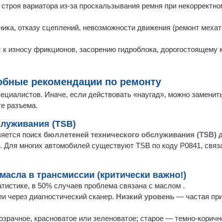
 строя вариатора из-за проскальзывания ремня при некорректн
ника, отказу сцеплений, невозможности движения (ремонт мехат
:
к износу фрикционов, засорению гидроблока, дорогостоящему к
робные рекомендации по ремонту
ециалистов. Иначе, если действовать «наугад», можно заменит
те разъема.
служивания (TSB)
ляется поиск
бюллетеней технического обслуживания (TSB)
д
я. Для многих автомобилей существуют TSB по коду P0841, связ
 масла в трансмиссии (критически важно!)
татистике, в 50% случаев проблема связана с маслом .
ли через диагностический сканер.
Низкий уровень
— частая при
озрачное, красноватое или зеленоватое; старое — темно-коричн