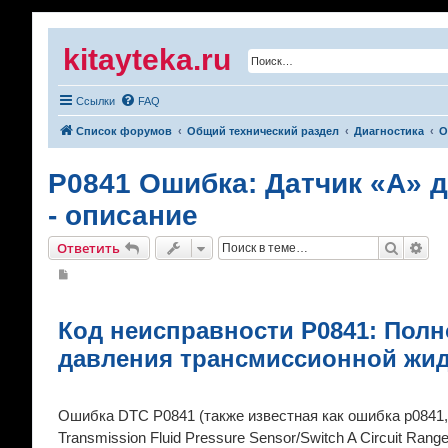
kitayteka.ru
Ссылки
FAQ
Список форумов
Общий технический раздел
Диагностика
О
P0841 Ошибка: Датчик «А» 
- описание
Поиск
Рас
Ответить
С
о
о
б
щ
Код неисправности P0841: Полн
е
н
давления трансмиссионной жид
и
е
Ошибка DTC P0841 (также известная как ошибка p0841,
Transmission Fluid Pressure Sensor/Switch A Circuit Range