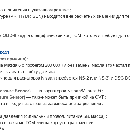
ого движения в указанном режиме ;
туре (PRI HYDR SEN) находится вне расчетных значений для те
.
е OBD-II код
, а специфический код TCM, который требует для 
0841
ая причина):
а Mazda 6 с пробегом 200 000 км без замены масла это частая 
т вызвать ошибку датчика ;
чно для вариаторов Nissan (требуется NS-2 или NS-3) и DSG D
essure Sensor)
— на вариаторах Nissan/Mitsubishi ;
sure Sensor)
— также может быть причиной на CVT ;
о выходит из строя из-за износа или загрязнения .
а давления (сигнальный провод, питание 5В, масса) ;
ов в разъеме TCM или на корпусе трансмиссии ;
а .