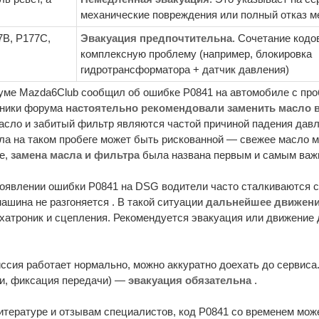
механические повреждения или полный отказ м
7B, P177C,
Эвакуация предпочтительна
. Сочетание кодо
комплексную проблему (например, блокировка
гидротрансформатора + датчик давления)
ме Mazda6Club сообщил об ошибке P0841 на автомобиле с проб
тники форума
настоятельно рекомендовали заменить масло 
 масло и забитый фильтр являются частой причиной падения дав
сла на таком пробеге может быть рискованной — свежее масло 
е,
замена масла и фильтра
была названа первым и самым важ
оявлении ошибки P0841 на DSG водители часто сталкиваются 
ашина не разгоняется . В такой ситуации
дальнейшее движени
атроник и сцепления. Рекомендуется эвакуация или движение
иссия работает нормально, можно аккуратно доехать до сервиса.
ги, фиксация передачи) —
эвакуация обязательна
.
итературе и отзывам специалистов, код P0841 со временем може