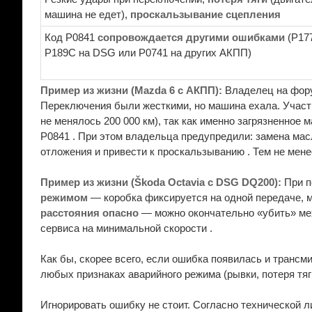
машина не едет),
проскальзывание сцепления
Код P0841
сопровождается другими ошибками
(P17
P189C на DSG или P0741 на других АКПП)
Пример из жизни (Mazda 6 с АКПП):
Владелец на фору
Переключения были жесткими, но машина ехала. Учас
не менялось 200 000 км), так как именно загрязненное
P0841 . При этом владельца предупредили: замена ма
отложения и привести к проскальзыванию . Тем не мене
Пример из жизни (Škoda Octavia с DSG DQ200):
При п
режимом
— коробка фиксируется на одной передаче, м
расстояния опасно
— можно окончательно «убить» мех
сервиса на минимальной скорости .
Как бы, скорее всего, если ошибка появилась и трансм
любых признаках аварийного режима (рывки, потеря тя
Игнорировать ошибку не стоит. Согласно технической л