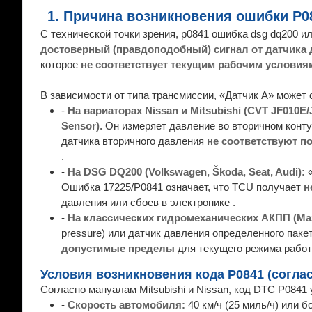
1. Причина возникновения ошибки P0
С технической точки зрения, p0841 ошибка dsg dq200 
достоверный (правдоподобный) сигнал от датчика 
которое
не соответствует текущим рабочим условия
В зависимости от типа трансмиссии, «Датчик А» может
-
На вариаторах Nissan и Mitsubishi (CVT JF010E/
Sensor)
. Он измеряет давление во вторичном конт
датчика вторичного давления
не соответствуют п
.
-
На DSG DQ200 (Volkswagen, Škoda, Seat, Audi):
«
Ошибка 17225/P0841 означает, что TCU получает
н
давления или сбоев в электронике .
-
На классических гидромеханических АКПП (Mazd
pressure) или датчик давления определенного паке
допустимые пределы
для текущего режима работ
Условия возникновения кода P0841 (согла
Согласно мануалам Mitsubishi и Nissan, код DTC P0841
-
Скорость автомобиля:
40 км/ч (25 миль/ч) или б