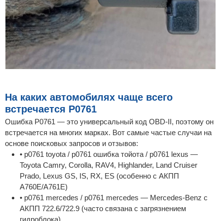
На каких автомобилях чаще всего
встречается P0761
Ошибка P0761 — это универсальный код OBD-II, поэтому он
встречается на многих марках. Вот самые частые случаи на
основе поисковых запросов и отзывов:
• p0761 toyota / p0761 ошибка тойота / p0761 lexus —
Toyota Camry, Corolla, RAV4, Highlander, Land Cruiser
Prado, Lexus GS, IS, RX, ES (особенно с АКПП
A760E/A761E)
• p0761 mercedes / p0761 mercedes — Mercedes-Benz с
АКПП 722.6/722.9 (часто связана с загрязнением
гидроблока)