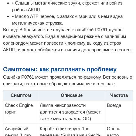
• Слышны металлические звуки, скрежет или вой из
района АКПП
• Масло ATF черное, с запахом гари или в нем видна
металлическая стружка
Вывод: В большинстве случаев с ошибкой P0761 лучше
вызвать эвакуатор. Езда в аварийном режиме с залипшим
соленоидом может привести к полному выходу из строя
АКПП, и ремонт обойдется в тысячи долларов вместо сотен .
Симптомы: как распознать проблему
Ошибка P0761 может проявляться по-разному. Вот основные
признаки, на которые обращают внимание в отзывах:
Симптом
Описание
Частота
Check Engine
Лампа неисправности
Всегда
горит
двигателя загорается (может
также мигать лампа OD)
Аварийный
Коробка фиксирует 1-ю
Очень
режим (Limp
передачу (Subaru) или 3-ю/4-
часто