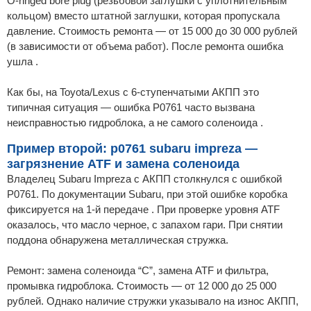
O-ringed bore plug (резьбовой заглушки с уплотнительным
кольцом) вместо штатной заглушки, которая пропускала
давление. Стоимость ремонта — от 15 000 до 30 000 рублей
(в зависимости от объема работ). После ремонта ошибка
ушла .
Как бы, на Toyota/Lexus с 6-ступенчатыми АКПП это
типичная ситуация — ошибка P0761 часто вызвана
неисправностью гидроблока, а не самого соленоида .
Пример второй: p0761 subaru impreza —
загрязнение ATF и замена соленоида
Владелец Subaru Impreza с АКПП столкнулся с ошибкой
P0761. По документации Subaru, при этой ошибке коробка
фиксируется на 1-й передаче . При проверке уровня ATF
оказалось, что масло черное, с запахом гари. При снятии
поддона обнаружена металлическая стружка.
Ремонт: замена соленоида “C”, замена ATF и фильтра,
промывка гидроблока. Стоимость — от 12 000 до 25 000
рублей. Однако наличие стружки указывало на износ АКПП,