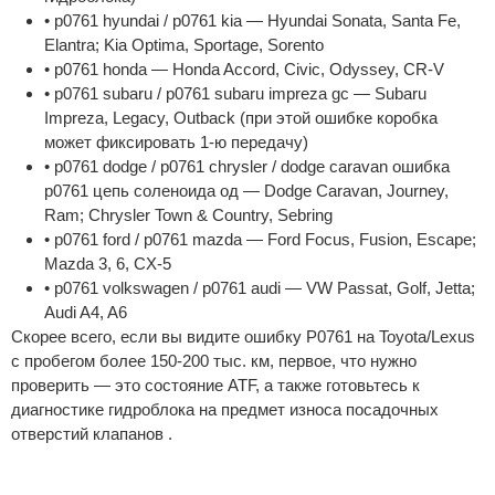
• p0761 hyundai / p0761 kia — Hyundai Sonata, Santa Fe,
Elantra; Kia Optima, Sportage, Sorento
• p0761 honda — Honda Accord, Civic, Odyssey, CR-V
• p0761 subaru / p0761 subaru impreza gc — Subaru
Impreza, Legacy, Outback (при этой ошибке коробка
может фиксировать 1-ю передачу)
• p0761 dodge / p0761 chrysler / dodge caravan ошибка
p0761 цепь соленоида од — Dodge Caravan, Journey,
Ram; Chrysler Town & Country, Sebring
• p0761 ford / p0761 mazda — Ford Focus, Fusion, Escape;
Mazda 3, 6, CX-5
• p0761 volkswagen / p0761 audi — VW Passat, Golf, Jetta;
Audi A4, A6
Скорее всего, если вы видите ошибку P0761 на Toyota/Lexus
с пробегом более 150-200 тыс. км, первое, что нужно
проверить — это состояние ATF, а также готовьтесь к
диагностике гидроблока на предмет износа посадочных
отверстий клапанов .