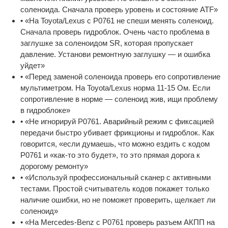
соленоида. Сначала проверь уровень и состояние ATF»
• «На Toyota/Lexus с P0761 не спеши менять соленоид.
Сначала проверь гидроблок. Очень часто проблема в
заглушке за соленоидом SR, которая пропускает
давление. Установи ремонтную заглушку — и ошибка
уйдет»
• «Перед заменой соленоида проверь его сопротивление
мультиметром. На Toyota/Lexus норма 11-15 Ом. Если
сопротивление в норме — соленоид жив, ищи проблему
в гидроблоке»
• «Не игнорируй P0761. Аварийный режим с фиксацией
передачи быстро убивает фрикционы и гидроблок. Как
говорится, «если думаешь, что можно ездить с кодом
P0761 и «как-то это будет», то это прямая дорога к
дорогому ремонту»
• «Используй профессиональный сканер с активными
тестами. Простой считыватель кодов покажет только
наличие ошибки, но не поможет проверить, щелкает ли
соленоид»
• «На Mercedes-Benz с P0761 проверь разъем АКПП на