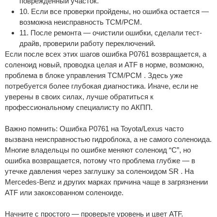
поврежденный участок.
10. Если все проверки пройдены, но ошибка остается —
возможна неисправность TCM/PCM.
11. После ремонта — очистили ошибки, сделали тест-
драйв, проверили работу переключений.
Если после всех этих шагов ошибка P0761 возвращается, а
соленоид новый, проводка целая и ATF в норме, возможно,
проблема в блоке управления TCM/PCM . Здесь уже
потребуется более глубокая диагностика. Иначе, если не
уверены в своих силах, лучше обратиться к
профессиональному специалисту по АКПП.
Важно помнить: Ошибка P0761 на Toyota/Lexus часто
вызвана неисправностью гидроблока, а не самого соленоида.
Многие владельцы по ошибке меняют соленоид “C”, но
ошибка возвращается, потому что проблема глубже — в
утечке давления через заглушку за соленоидом SR . На
Mercedes-Benz и других марках причина чаще в загрязнении
ATF или закоксованном соленоиде.
Начните с простого — проверьте уровень и цвет ATF.