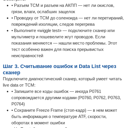
• Разъем TCM и разъем на АКПП — нет ли окислов,
грязи, влаги, ослабших защелок
• Проводку от TCM до соленоида — нет ли перетираний,
повреждений изоляции, следов перегрева
• Выполните «wiggle test» — подключите сканер или
мультиметр и пошевелите жгут проводов. Если
показания меняются — нашли место проблемы. Этот
тест особенно важен для поиска прерывистых
неисправностей
Шаг 3. Считывание ошибок и Data List через
сканер
Подключите диагностический сканер, который умеет читать
live data от TCM:
• Запишите все коды ошибок — иногда P0761
сопровождается другими кодами (P0760, P0762, P0763,
P0764)
• Сохраните Freeze Frame (стоп-кадр) — в нем может
быть информация о температуре ATF, скорости,
оборотах в момент ошибки