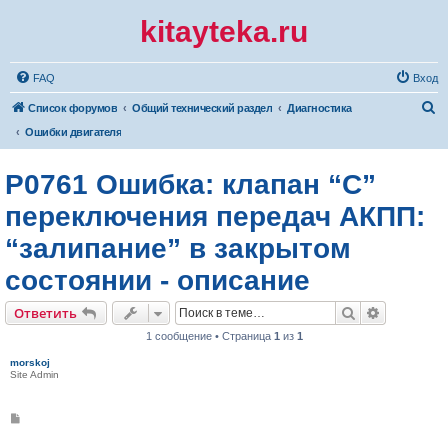
kitayteka.ru
FAQ
Вход
П
Список форумов
Общий технический раздел
Диагностика
о
Ошибки двигателя
и
P0761 Ошибка: клапан “С”
с
к
переключения передач АКПП:
“залипание” в закрытом
состоянии - описание
Поиск
Расширен
Ответить
1 сообщение • Страница
1
из
1
morskoj
Site Admin
С
о
о