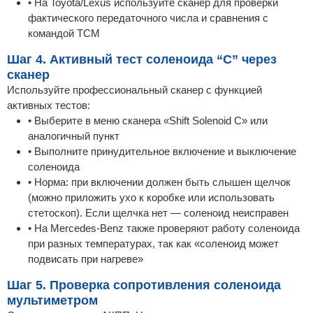
• На Toyota/Lexus используйте сканер для проверки
фактического передаточного числа и сравнения с
командой TCM
Шаг 4. Активный тест соленоида “C” через
сканер
Используйте профессиональный сканер с функцией
активных тестов:
• Выберите в меню сканера «Shift Solenoid C» или
аналогичный пункт
• Выполните принудительное включение и выключение
соленоида
• Норма: при включении должен быть слышен щелчок
(можно приложить ухо к коробке или использовать
стетоскоп). Если щелчка нет — соленоид неисправен
• На Mercedes-Benz также проверяют работу соленоида
при разных температурах, так как «соленоид может
подвисать при нагреве»
Шаг 5. Проверка сопротивления соленоида
мультиметром