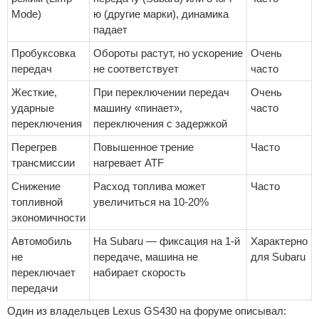
Mode)
ю (другие марки), динамика
падает
Пробуксовка
Обороты растут, но ускорение
Очень
передач
не соответствует
часто
Жесткие,
При переключении передач
Очень
ударные
машину «пинает»,
часто
переключения
переключения с задержкой
Перегрев
Повышенное трение
Часто
трансмиссии
нагревает ATF
Снижение
Расход топлива может
Часто
топливной
увеличиться на 10-20%
экономичности
Автомобиль
На Subaru — фиксация на 1-й
Характерно
не
передаче, машина не
для Subaru
переключает
набирает скорость
передачи
Один из владельцев Lexus GS430 на форуме описывал: