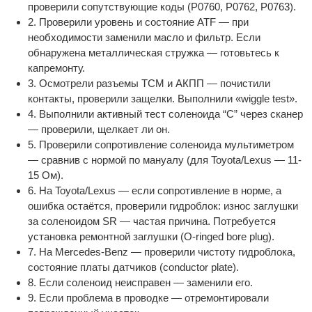
проверили сопутствующие коды (P0760, P0762, P0763).
2. Проверили уровень и состояние ATF — при
необходимости заменили масло и фильтр. Если
обнаружена металлическая стружка — готовьтесь к
капремонту.
3. Осмотрели разъемы TCM и АКПП — почистили
контакты, проверили защелки. Выполнили «wiggle test».
4. Выполнили активный тест соленоида “C” через сканер
— проверили, щелкает ли он.
5. Проверили сопротивление соленоида мультиметром
— сравнив с нормой по мануалу (для Toyota/Lexus — 11-
15 Ом).
6. На Toyota/Lexus — если сопротивление в норме, а
ошибка остаётся, проверили гидроблок: износ заглушки
за соленоидом SR — частая причина. Потребуется
установка ремонтной заглушки (O-ringed bore plug).
7. На Mercedes-Benz — проверили чистоту гидроблока,
состояние платы датчиков (conductor plate).
8. Если соленоид неисправен — заменили его.
9. Если проблема в проводке — отремонтировали