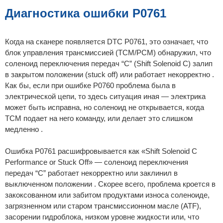
б
щ
Диагностика ошибки P0761
е
н
и
е
Когда на сканере появляется DTC P0761, это означает, что
блок управления трансмиссией (TCM/PCM) обнаружил, что
соленоид переключения передач “C” (Shift Solenoid C) залип
в закрытом положении (stuck off) или работает некорректно .
Как бы, если при ошибке P0760 проблема была в
электрической цепи, то здесь ситуация иная — электрика
может быть исправна, но соленоид не открывается, когда
TCM подает на него команду, или делает это слишком
медленно .
Ошибка P0761 расшифровывается как «Shift Solenoid C
Performance or Stuck Off» — соленоид переключения
передач “C” работает некорректно или заклинил в
выключенном положении . Скорее всего, проблема кроется в
закоксованном или забитом продуктами износа соленоиде,
загрязненном или старом трансмиссионном масле (ATF),
засорении гидроблока, низком уровне жидкости или, что