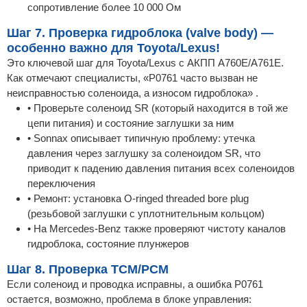
сопротивление более 10 000 Ом
Шаг 7. Проверка гидроблока (valve body) —
особенно важно для Toyota/Lexus!
Это ключевой шаг для Toyota/Lexus с АКПП A760E/A761E.
Как отмечают специалисты, «P0761 часто вызван не
неисправностью соленоида, а износом гидроблока» .
• Проверьте соленоид SR (который находится в той же
цепи питания) и состояние заглушки за ним
• Sonnax описывает типичную проблему: утечка
давления через заглушку за соленоидом SR, что
приводит к падению давления питания всех соленоидов
переключения
• Ремонт: установка O-ringed threaded bore plug
(резьбовой заглушки с уплотнительным кольцом)
• На Mercedes-Benz также проверяют чистоту каналов
гидроблока, состояние плунжеров
Шаг 8. Проверка TCM/PCM
Если соленоид и проводка исправны, а ошибка P0761
остается, возможно, проблема в блоке управления: