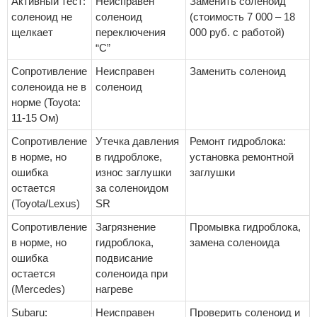
Активный тест:
Неисправен
Заменить соленоид
соленоид не
соленоид
(стоимость 7 000 – 18
щелкает
переключения
000 руб. с работой)
“C”
Сопротивление
Неисправен
Заменить соленоид
соленоида не в
соленоид
норме (Toyota:
11-15 Ом)
Сопротивление
Утечка давления
Ремонт гидроблока:
в норме, но
в гидроблоке,
установка ремонтной
ошибка
износ заглушки
заглушки
остается
за соленоидом
(Toyota/Lexus)
SR
Сопротивление
Загрязнение
Промывка гидроблока,
в норме, но
гидроблока,
замена соленоида
ошибка
подвисание
остается
соленоида при
(Mercedes)
нагреве
Subaru:
Неисправен
Проверить соленоид и