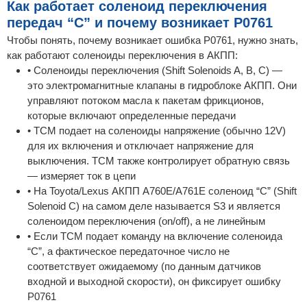
Как работает соленоид переключения
передач “C” и почему возникает P0761
Чтобы понять, почему возникает ошибка P0761, нужно знать,
как работают соленоиды переключения в АКПП:
• Соленоиды переключения (Shift Solenoids A, B, C) —
это электромагнитные клапаны в гидроблоке АКПП. Они
управляют потоком масла к пакетам фрикционов,
которые включают определенные передачи
• TCM подает на соленоиды напряжение (обычно 12V)
для их включения и отключает напряжение для
выключения. TCM также контролирует обратную связь
— измеряет ток в цепи
• На Toyota/Lexus АКПП A760E/A761E соленоид “C” (Shift
Solenoid C) на самом деле называется S3 и является
соленоидом переключения (on/off), а не линейным
• Если TCM подает команду на включение соленоида
“C”, а фактическое передаточное число не
соответствует ожидаемому (по данным датчиков
входной и выходной скорости), он фиксирует ошибку
P0761