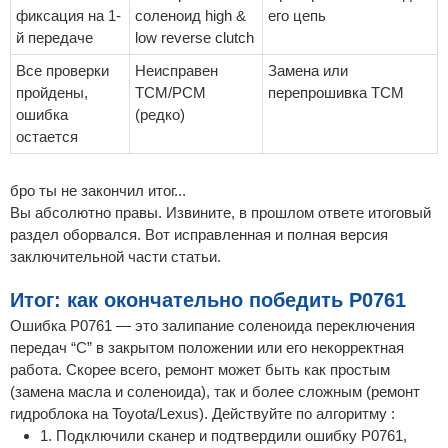
фиксация на 1-
соленоид high &
его цепь
й передаче
low reverse clutch
Все проверки
Неисправен
Замена или
пройдены,
TCM/PCM
перепрошивка TCM
ошибка
(редко)
остается
бро ты не закончил итог...
Вы абсолютно правы. Извините, в прошлом ответе итоговый
раздел оборвался. Вот исправленная и полная версия
заключительной части статьи.
Итог: как окончательно победить P0761
Ошибка P0761 — это залипание соленоида переключения
передач “C” в закрытом положении или его некорректная
работа. Скорее всего, ремонт может быть как простым
(замена масла и соленоида), так и более сложным (ремонт
гидроблока на Toyota/Lexus). Действуйте по алгоритму :
1. Подключили сканер и подтвердили ошибку P0761,