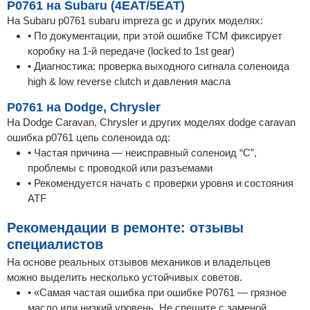
P0761 на Subaru (4EAT/5EAT)
На Subaru p0761 subaru impreza gc и других моделях:
• По документации, при этой ошибке TCM фиксирует
коробку на 1-й передаче (locked to 1st gear)
• Диагностика: проверка выходного сигнала соленоида
high & low reverse clutch и давления масла
P0761 на Dodge, Chrysler
На Dodge Caravan, Chrysler и других моделях dodge caravan
ошибка p0761 цепь соленоида од:
• Частая причина — неисправный соленоид “C”,
проблемы с проводкой или разъемами
• Рекомендуется начать с проверки уровня и состояния
ATF
Рекомендации в ремонте: отзывы
специалистов
На основе реальных отзывов механиков и владельцев
можно выделить несколько устойчивых советов.
• «Самая частая ошибка при ошибке P0761 — грязное
масло или низкий уровень. Не спешите с заменой