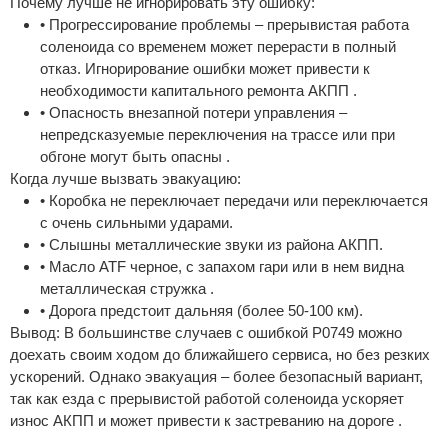
Почему лучше не игнорировать эту ошибку:
• Прогрессирование проблемы – прерывистая работа
соленоида со временем может перерасти в полный
отказ. Игнорирование ошибки может привести к
необходимости капитального ремонта АКПП .
• Опасность внезапной потери управления –
непредсказуемые переключения на трассе или при
обгоне могут быть опасны .
Когда лучше вызвать эвакуацию:
• Коробка не переключает передачи или переключается
с очень сильными ударами.
• Слышны металлические звуки из района АКПП.
• Масло ATF черное, с запахом гари или в нем видна
металлическая стружка .
• Дорога предстоит дальняя (более 50-100 км).
Вывод: В большинстве случаев с ошибкой P0749 можно
доехать своим ходом до ближайшего сервиса, но без резких
ускорений. Однако эвакуация – более безопасный вариант,
так как езда с прерывистой работой соленоида ускоряет
износ АКПП и может привести к застреванию на дороге .