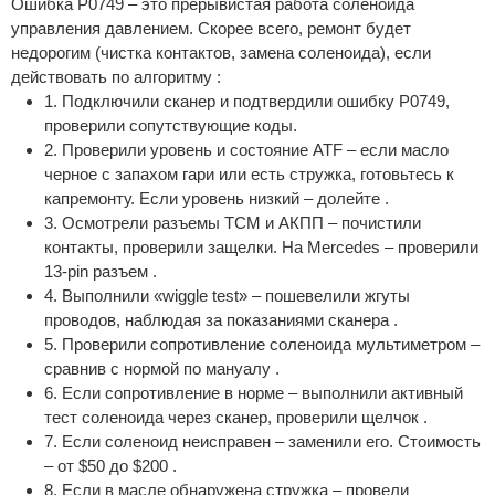
Ошибка P0749 – это прерывистая работа соленоида
управления давлением. Скорее всего, ремонт будет
недорогим (чистка контактов, замена соленоида), если
действовать по алгоритму :
1. Подключили сканер и подтвердили ошибку P0749,
проверили сопутствующие коды.
2. Проверили уровень и состояние ATF – если масло
черное с запахом гари или есть стружка, готовьтесь к
капремонту. Если уровень низкий – долейте .
3. Осмотрели разъемы TCM и АКПП – почистили
контакты, проверили защелки. На Mercedes – проверили
13-pin разъем .
4. Выполнили «wiggle test» – пошевелили жгуты
проводов, наблюдая за показаниями сканера .
5. Проверили сопротивление соленоида мультиметром –
сравнив с нормой по мануалу .
6. Если сопротивление в норме – выполнили активный
тест соленоида через сканер, проверили щелчок .
7. Если соленоид неисправен – заменили его. Стоимость
– от $50 до $200 .
8. Если в масле обнаружена стружка – провели