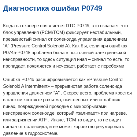
б
щ
Диагностика ошибки P0749
е
н
и
е
Когда на сканере появляется DTC P0749, это означает, что
блок управления (PCM/TCM) фиксирует нестабильный,
прерывистый сигнал от соленоида управления давлением
“A” (Pressure Control Solenoid A). Как бы, если при ошибках
P0745-P0748 проблема была в постоянной электрической
неисправности, то здесь ситуация иная – сигнал то есть, то
пропадает, появляется и исчезает, работает с перебоями .
Ошибка P0749 расшифровывается как «Pressure Control
Solenoid A Intermittent» – прерывистая работа соленоида
управления давлением “A” . Скорее всего, проблема кроется
в плохом контакте разъема, окисленных или ослабших
пинах, поврежденной проводке с микробрызгами,
неисправном соленоиде, который «залипает» при нагреве,
или загрязнении ATF . Иначе, TCM то видит, то не видит
сигнал от соленоида, и не может корректно регулировать
давление в гидросистеме.