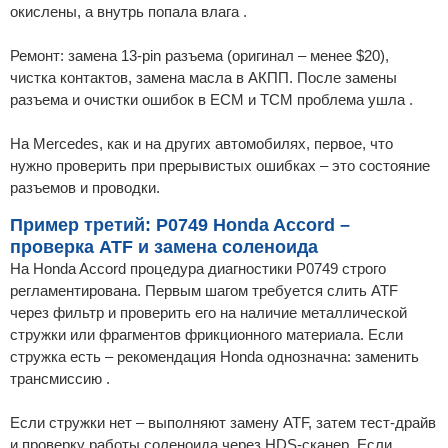
окислены, а внутрь попала влага .
Ремонт: замена 13-pin разъема (оригинал – менее $20),
чистка контактов, замена масла в АКПП. После замены
разъема и очистки ошибок в ECM и TCM проблема ушла .
На Mercedes, как и на других автомобилях, первое, что
нужно проверить при прерывистых ошибках – это состояние
разъемов и проводки.
Пример третий: P0749 Honda Accord –
проверка ATF и замена соленоида
На Honda Accord процедура диагностики P0749 строго
регламентирована. Первым шагом требуется слить ATF
через фильтр и проверить его на наличие металлической
стружки или фрагментов фрикционного материала. Если
стружка есть – рекомендация Honda однозначна: заменить
трансмиссию .
Если стружки нет – выполняют замену ATF, затем тест-драйв
и проверку работы соленоида через HDS-сканер. Если