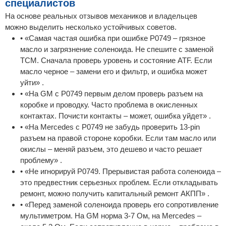
специалистов
На основе реальных отзывов механиков и владельцев
можно выделить несколько устойчивых советов.
• «Самая частая ошибка при ошибке P0749 – грязное
масло и загрязнение соленоида. Не спешите с заменой
TCM. Сначала проверь уровень и состояние ATF. Если
масло черное – замени его и фильтр, и ошибка может
уйти» .
• «На GM с P0749 первым делом проверь разъем на
коробке и проводку. Часто проблема в окисленных
контактах. Почисти контакты – может, ошибка уйдет» .
• «На Mercedes с P0749 не забудь проверить 13-pin
разъем на правой стороне коробки. Если там масло или
окислы – меняй разъем, это дешево и часто решает
проблему» .
• «Не игнорируй P0749. Прерывистая работа соленоида –
это предвестник серьезных проблем. Если откладывать
ремонт, можно получить капитальный ремонт АКПП» .
• «Перед заменой соленоида проверь его сопротивление
мультиметром. На GM норма 3-7 Ом, на Mercedes –