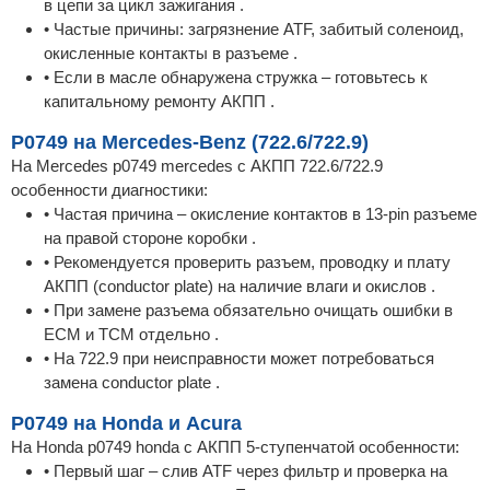
в цепи за цикл зажигания .
• Частые причины: загрязнение ATF, забитый соленоид,
окисленные контакты в разъеме .
• Если в масле обнаружена стружка – готовьтесь к
капитальному ремонту АКПП .
P0749 на Mercedes-Benz (722.6/722.9)
На Mercedes p0749 mercedes с АКПП 722.6/722.9
особенности диагностики:
• Частая причина – окисление контактов в 13-pin разъеме
на правой стороне коробки .
• Рекомендуется проверить разъем, проводку и плату
АКПП (conductor plate) на наличие влаги и окислов .
• При замене разъема обязательно очищать ошибки в
ECM и TCM отдельно .
• На 722.9 при неисправности может потребоваться
замена conductor plate .
P0749 на Honda и Acura
На Honda p0749 honda с АКПП 5-ступенчатой особенности:
• Первый шаг – слив ATF через фильтр и проверка на