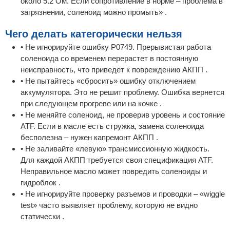
около 5.2 Ом. Если сопротивление в норме – проблема в
загрязнении, соленоид можно промыть» .
Чего делать категорически нельзя
• Не игнорируйте ошибку P0749. Прерывистая работа
соленоида со временем перерастет в постоянную
неисправность, что приведет к повреждению АКПП .
• Не пытайтесь «сбросить» ошибку отключением
аккумулятора. Это не решит проблему. Ошибка вернется
при следующем прогреве или на кочке .
• Не меняйте соленоид, не проверив уровень и состояние
ATF. Если в масле есть стружка, замена соленоида
бесполезна – нужен капремонт АКПП .
• Не заливайте «левую» трансмиссионную жидкость.
Для каждой АКПП требуется своя спецификация ATF.
Неправильное масло может повредить соленоиды и
гидроблок .
• Не игнорируйте проверку разъемов и проводки – «wiggle
test» часто выявляет проблему, которую не видно
статически .