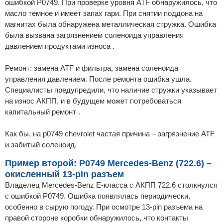
ошибкой P0749. При проверке уровня ATF обнаружилось, что
масло темное и имеет запах гари. При снятии поддона на
магнитах была обнаружена металлическая стружка. Ошибка
была вызвана загрязнением соленоида управления
давлением продуктами износа .
Ремонт: замена ATF и фильтра, замена соленоида
управления давлением. После ремонта ошибка ушла.
Специалисты предупредили, что наличие стружки указывает
на износ АКПП, и в будущем может потребоваться
капитальный ремонт .
Как бы, на p0749 chevrolet частая причина – загрязнение ATF
и забитый соленоид.
Пример второй: P0749 Mercedes-Benz (722.6) –
окисленный 13-pin разъем
Владелец Mercedes-Benz E-класса с АКПП 722.6 столкнулся
с ошибкой P0749. Ошибка появлялась периодически,
особенно в сырую погоду. При осмотре 13-pin разъема на
правой стороне коробки обнаружилось, что контакты