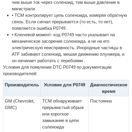
чем выше ток через соленоид, тем выше давление в
магистрали
• TCM контролирует цепь соленоида, измеряя обратную
связь. Если сигнал прерывается (то есть, то нет),
появляется ошибка P0749 .
• Ключевой момент: код P0749 часто указывает на
механическое засорение соленоида, а не на его
электрическую неисправность. Инородные частицы в
ATF забивают соленоид, мешая движению плунжера, и
он начинает работать с перебоями .
Условия для появления DTC P0749 по документации
производителей:
Производитель
Условие для P0749
Диагностическое
время
GM (Chevrolet,
TCM обнаруживает
Постоянно
GMC)
прерывистый обрыв
или короткое
замыкание в цепи
соленоида