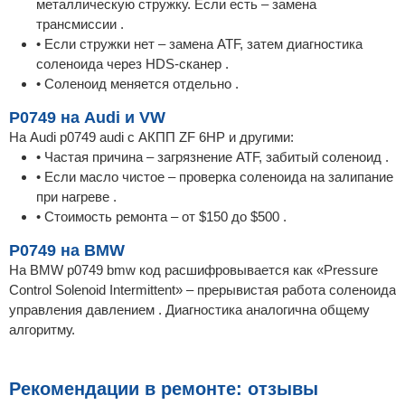
металлическую стружку. Если есть – замена
трансмиссии .
• Если стружки нет – замена ATF, затем диагностика
соленоида через HDS-сканер .
• Соленоид меняется отдельно .
P0749 на Audi и VW
На Audi p0749 audi с АКПП ZF 6HP и другими:
• Частая причина – загрязнение ATF, забитый соленоид .
• Если масло чистое – проверка соленоида на залипание
при нагреве .
• Стоимость ремонта – от $150 до $500 .
P0749 на BMW
На BMW p0749 bmw код расшифровывается как «Pressure
Control Solenoid Intermittent» – прерывистая работа соленоида
управления давлением . Диагностика аналогична общему
алгоритму.
Рекомендации в ремонте: отзывы