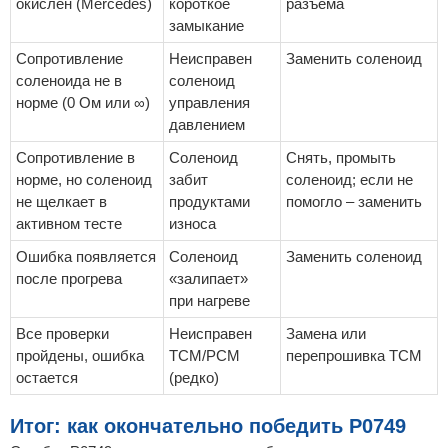
окислен (Mercedes)
короткое
разъема
замыкание
Сопротивление
Неисправен
Заменить соленоид
соленоида не в
соленоид
норме (0 Ом или ∞)
управления
давлением
Сопротивление в
Соленоид
Снять, промыть
норме, но соленоид
забит
соленоид; если не
не щелкает в
продуктами
помогло – заменить
активном тесте
износа
Ошибка появляется
Соленоид
Заменить соленоид
после прогрева
«залипает»
при нагреве
Все проверки
Неисправен
Замена или
пройдены, ошибка
TCM/PCM
перепрошивка TCM
остается
(редко)
Итог: как окончательно победить P0749