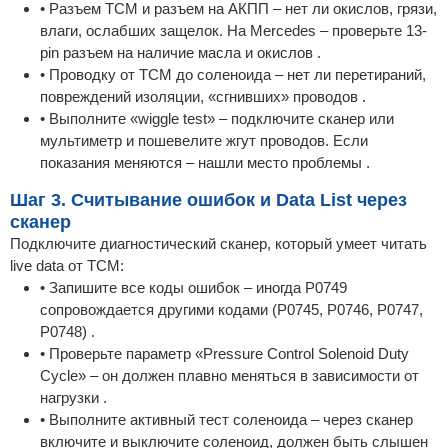
• Разъем TCM и разъем на АКПП – нет ли окислов, грязи,
влаги, ослабших защелок. На Mercedes – проверьте 13-
pin разъем на наличие масла и окислов .
• Проводку от TCM до соленоида – нет ли перетираний,
повреждений изоляции, «сгнивших» проводов .
• Выполните «wiggle test» – подключите сканер или
мультиметр и пошевелите жгут проводов. Если
показания меняются – нашли место проблемы .
Шаг 3. Считывание ошибок и Data List через
сканер
Подключите диагностический сканер, который умеет читать
live data от TCM:
• Запишите все коды ошибок – иногда P0749
сопровождается другими кодами (P0745, P0746, P0747,
P0748) .
• Проверьте параметр «Pressure Control Solenoid Duty
Cycle» – он должен плавно меняться в зависимости от
нагрузки .
• Выполните активный тест соленоида – через сканер
включите и выключите соленоид, должен быть слышен