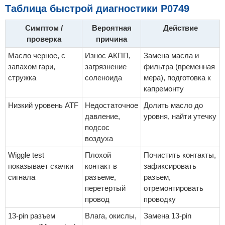
Таблица быстрой диагностики P0749
Симптом /
Вероятная
Действие
проверка
причина
Масло черное, с
Износ АКПП,
Замена масла и
запахом гари,
загрязнение
фильтра (временная
стружка
соленоида
мера), подготовка к
капремонту
Низкий уровень ATF
Недостаточное
Долить масло до
давление,
уровня, найти утечку
подсос
воздуха
Wiggle test
Плохой
Почистить контакты,
показывает скачки
контакт в
зафиксировать
сигнала
разъеме,
разъем,
перетертый
отремонтировать
провод
проводку
13-pin разъем
Влага, окислы,
Замена 13-pin