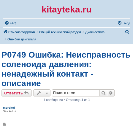
kitayteka.ru
FAQ
Вход
П
Список форумов
Общий технический раздел
Диагностика
о
Ошибки двигателя
и
P0749 Ошибка: Неисправность
с
к
соленоида давления:
ненадежный контакт -
описание
Поиск
Расширен
Ответить
1 сообщение • Страница
1
из
1
morskoj
Site Admin
С
о
о