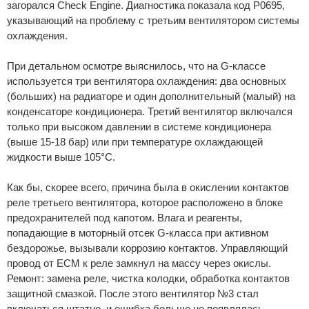
загорался Check Engine. Диагностика показала код P0695,
указывающий на проблему с третьим вентилятором системы
охлаждения.
При детальном осмотре выяснилось, что на G-классе
используется три вентилятора охлаждения: два основных
(больших) на радиаторе и один дополнительный (малый) на
конденсаторе кондиционера. Третий вентилятор включался
только при высоком давлении в системе кондиционера
(выше 15-18 бар) или при температуре охлаждающей
жидкости выше 105°C.
Как бы, скорее всего, причина была в окислении контактов
реле третьего вентилятора, которое расположено в блоке
предохранителей под капотом. Влага и реагенты,
попадающие в моторный отсек G-класса при активном
бездорожье, вызывали коррозию контактов. Управляющий
провод от ECM к реле замкнул на массу через окислы.
Ремонт: замена реле, чистка колодки, обработка контактов
защитной смазкой. После этого вентилятор №3 стал
включаться штатно, и ошибка больше не появлялась.