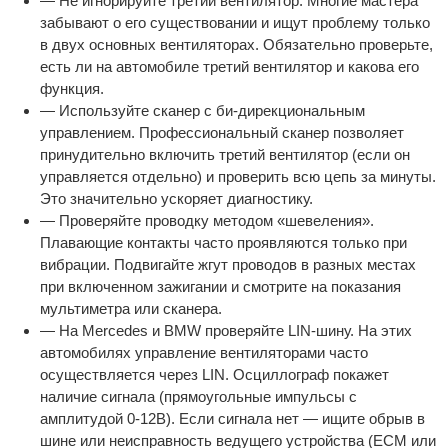
— Не игнорируйте третий вентилятор. Многие мастера
забывают о его существовании и ищут проблему только
в двух основных вентиляторах. Обязательно проверьте,
есть ли на автомобиле третий вентилятор и какова его
функция.
— Используйте сканер с би-дирекциональным
управлением. Профессиональный сканер позволяет
принудительно включить третий вентилятор (если он
управляется отдельно) и проверить всю цепь за минуты.
Это значительно ускоряет диагностику.
— Проверяйте проводку методом «шевеления».
Плавающие контакты часто проявляются только при
вибрации. Подвигайте жгут проводов в разных местах
при включенном зажигании и смотрите на показания
мультиметра или сканера.
— На Mercedes и BMW проверяйте LIN-шину. На этих
автомобилях управление вентиляторами часто
осуществляется через LIN. Осциллограф покажет
наличие сигнала (прямоугольные импульсы с
амплитудой 0-12В). Если сигнала нет — ищите обрыв в
шине или неисправность ведущего устройства (ECM или