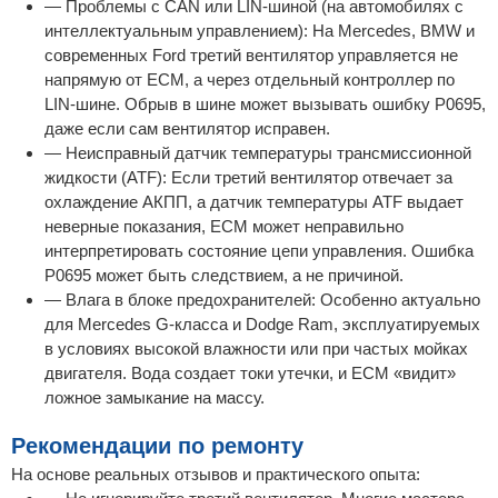
— Проблемы с CAN или LIN-шиной (на автомобилях с
интеллектуальным управлением): На Mercedes, BMW и
современных Ford третий вентилятор управляется не
напрямую от ECM, а через отдельный контроллер по
LIN-шине. Обрыв в шине может вызывать ошибку P0695,
даже если сам вентилятор исправен.
— Неисправный датчик температуры трансмиссионной
жидкости (ATF): Если третий вентилятор отвечает за
охлаждение АКПП, а датчик температуры ATF выдает
неверные показания, ECM может неправильно
интерпретировать состояние цепи управления. Ошибка
P0695 может быть следствием, а не причиной.
— Влага в блоке предохранителей: Особенно актуально
для Mercedes G-класса и Dodge Ram, эксплуатируемых
в условиях высокой влажности или при частых мойках
двигателя. Вода создает токи утечки, и ECM «видит»
ложное замыкание на массу.
Рекомендации по ремонту
На основе реальных отзывов и практического опыта: