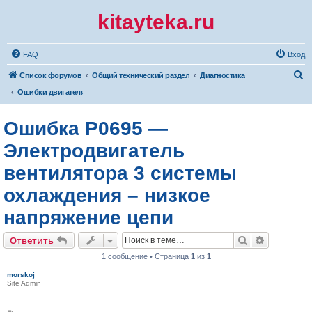
kitayteka.ru
FAQ
Вход
П
Список форумов
Общий технический раздел
Диагностика
о
Ошибки двигателя
и
Ошибка P0695 —
с
к
Электродвигатель
вентилятора 3 системы
охлаждения – низкое
напряжение цепи
Поиск
Расширен
Ответить
1 сообщение • Страница
1
из
1
morskoj
Site Admin