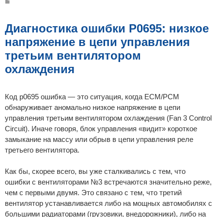
С
о
о
б
щ
Диагностика ошибки P0695: низкое
е
н
напряжение в цепи управления
и
е
третьим вентилятором
охлаждения
Код p0695 ошибка — это ситуация, когда ECM/PCM
обнаруживает аномально низкое напряжение в цепи
управления третьим вентилятором охлаждения (Fan 3 Control
Circuit). Иначе говоря, блок управления «видит» короткое
замыкание на массу или обрыв в цепи управления реле
третьего вентилятора.
Как бы, скорее всего, вы уже сталкивались с тем, что
ошибки с вентиляторами №3 встречаются значительно реже,
чем с первыми двумя. Это связано с тем, что третий
вентилятор устанавливается либо на мощных автомобилях с
большими радиаторами (грузовики, внедорожники), либо на