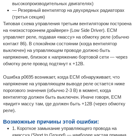
высокопроизводительных двигателях)
— Резервный вентилятор на двухрядных радиаторах
(третья секция)
Типовая схема управления третьим вентилятором построена
на «низкостороннем драйвере» (Low Side Driver). ECM
управляет реле, подавая «массу» на обмотку реле (обычно
контакт 86). В спокойном состоянии (когда вентилятор
выключен) на управляющем проводе должно быть
напряжение, близкое к напряжению бортовой сети — через
обмотку реле провод подтянут к +12В.
Ошибка p0695 возникает, когда ECM обнаруживает, что
напряжение на управляющем выводе реле остается ниже
порогового значения (обычно 2-3 В) в момент, когда
вентилятор должен быть выключен. Иначе говоря, ECM
«видит» массу там, где должен быть +12В (через обмотку
реле).
Возможные причины этой ошибки:
1. Короткое замыкание управляющего провода на
«массу» (Short to Ground) — наиболее частая причина