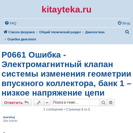
kitayteka.ru
FAQ
Вход
П
Список форумов
Общий технический раздел
Диагностика
о
Ошибки двигателя
и
P0661 Ошибка -
с
к
Электромагнитный клапан
системы изменения геометрии
впускного коллектора, банк 1 –
низкое напряжение цепи
Поиск
Расширен
Ответить
1 сообщение • Страница
1
из
1
morskoj
Site Admin