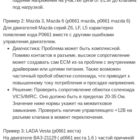
падение напряжения на участке цепи от ECM до клапана
под нагрузкой.
Пример 2: Mazda 3, Mazda 6 (p0661 mazda, p0661 mazda 6)
Для двигателей Mazda серий Z6, LF, L5 характерно
появление кода P0661 вместе с другими ошибками
управления двигателем.
Диагностика: Проблема может быть комплексной.
Помимо контактов в разъеме, высокое сопротивление
может создавать сам ECM из-за проблем с внутренними
драйверами или цепями питания. Также возможен
частичный пробой обмотки соленоида, что приводит к
повышенному току потребления и просадке напряжения.
Решение: Проверить сопротивление обмотки соленоида
VICS/IMRC. Оно должно быть в пределах 20-35 Ом.
Значение ниже нормы укажет на межвитковое
замыкание. Проверить наличие управляющего +12В на
разъеме клапана в момент переключения.
Пример 3: LADA Vesta (p0661 веста)
На двигателе ВАЗ-21129 ( p0661 веста 1.6 ) частой причиной