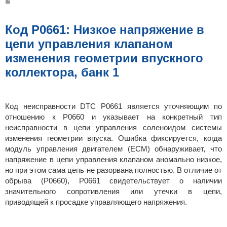
С
о
о
б
щ
Код P0661: Низкое напряжение в
е
н
цепи управления клапаном
и
е
изменения геометрии впускного
коллектора, банк 1
Код неисправности DTC P0661 является уточняющим по
отношению к P0660 и указывает на конкретный тип
неисправности в цепи управления соленоидом системы
изменения геометрии впуска. Ошибка фиксируется, когда
модуль управления двигателем (ECM) обнаруживает, что
напряжение в цепи управления клапаном аномально низкое,
но при этом сама цепь не разорвана полностью. В отличие от
обрыва (P0660), P0661 свидетельствует о наличии
значительного сопротивления или утечки в цепи,
приводящей к просадке управляющего напряжения.