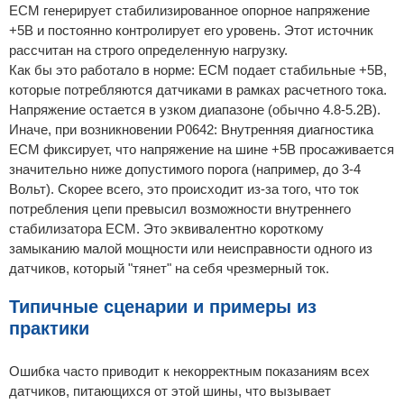
ECM генерирует стабилизированное опорное напряжение
+5В и постоянно контролирует его уровень. Этот источник
рассчитан на строго определенную нагрузку.
Как бы это работало в норме: ECM подает стабильные +5В,
которые потребляются датчиками в рамках расчетного тока.
Напряжение остается в узком диапазоне (обычно 4.8-5.2В).
Иначе, при возникновении P0642: Внутренняя диагностика
ECM фиксирует, что напряжение на шине +5В просаживается
значительно ниже допустимого порога (например, до 3-4
Вольт). Скорее всего, это происходит из-за того, что ток
потребления цепи превысил возможности внутреннего
стабилизатора ECM. Это эквивалентно короткому
замыканию малой мощности или неисправности одного из
датчиков, который "тянет" на себя чрезмерный ток.
Типичные сценарии и примеры из
практики
Ошибка часто приводит к некорректным показаниям всех
датчиков, питающихся от этой шины, что вызывает