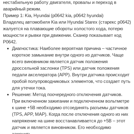
нестабильную работу двигателя, провалы и переход в
аварийный режим.
Пример 1: Kia, Hyundai (p0642 kia, p0642 hyundai)
Владелец автомобиля Kia или Hyundai Starex (старекс p0642)
жалуется на плавающие обороты холостого хода, потерю
мощности и рывки при движении. Сканер показывает код
P0642.
Диагностика: Наиболее вероятная причина – частичное
короткое замыкание внутри одного из датчиков. Чаще
всего виновником является датчик положения
дроссельной заслонки (TPS) или датчик положения
педали акселератора (APP). Внутри датчика происходит
пробой полупроводниковых элементов, что создает путь
для утечки тока.
Решение: Метод поочередного отключения датчиков.
При включенном зажигании и подключенном вольтметре
к шине +5В необходимо отсоединять разъемы датчиков
(TPS, APP, MAP). Когда после отключения одного из них
напряжение на шине восстанавливается до +5В – этот
датчик и является виновником. Его необходимо
заменить.