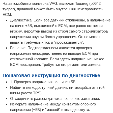
На автомобилях концерна VAG, включая Touareg (p0642
туарег), причиной может быть внутренняя неисправность
ECM.
Диагностика: Если все датчики отключены, а напряжение
на шине +5В, выходящей с ECM, все равно остается
низким, вероятен выход из строя самого стабилизатора
напряжения внутри блока управления. Он не может
выдать требуемый ток и "просаживается".
Решение: Подтверждением является проверка
напряжения непосредственно на выводе ECM при
отключенной колодке. Если здесь напряжение низкое –
ECM неисправен. Требуется его ремонт или замена.
Пошаговая инструкция по диагностике
1. Проверка напряжения на шине +5В:
Найдите легкодоступный датчик, питающийся от этой
шины (часто TPS).
Отсоедините разъем датчика, включите зажигание.
Измерьте напряжение между контактом опорного
напряжения (+5В) и "массой" в колодке жгута.