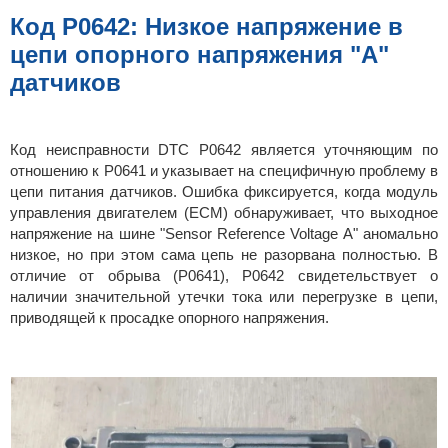
б
щ
Код P0642: Низкое напряжение в
е
н
цепи опорного напряжения "А"
и
е
датчиков
Код неисправности DTC P0642 является уточняющим по
отношению к P0641 и указывает на специфичную проблему в
цепи питания датчиков. Ошибка фиксируется, когда модуль
управления двигателем (ECM) обнаруживает, что выходное
напряжение на шине "Sensor Reference Voltage A" аномально
низкое, но при этом сама цепь не разорвана полностью. В
отличие от обрыва (P0641), P0642 свидетельствует о
наличии значительной утечки тока или перегрузке в цепи,
приводящей к просадке опорного напряжения.