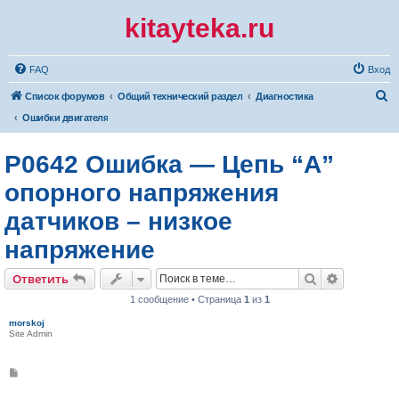
kitayteka.ru
FAQ
Вход
П
Список форумов
Общий технический раздел
Диагностика
о
Ошибки двигателя
и
P0642 Ошибка — Цепь “А”
с
к
опорного напряжения
датчиков – низкое
напряжение
Поиск
Расширен
Ответить
1 сообщение • Страница
1
из
1
morskoj
Site Admin
С
о
о