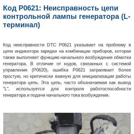
б
щ
Код P0621: Неисправность цепи
е
н
контрольной лампы генератора (L-
и
е
терминал)
Код неисправности DTC P0621 указывает на проблему в
цепи индикатора зарядки на комбинации приборов, которая
также выполняет функцию начального возбуждения обмотки
генератора. В отличие от кодов, связанных с системой
управления (P0620), ошибка P0621 затрагивает более
простую, но критически важную для инициализации работы
генератора цепь. Эта цепь, часто обозначаемая как вывод
"L", используется для контроля работоспособности
генератора и подачи начального тока возбуждения.