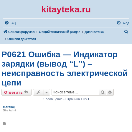
kitayteka.ru
FAQ
Вход
П
Список форумов
Общий технический раздел
Диагностика
о
Ошибки двигателя
и
P0621 Ошибка — Индикатор
с
к
зарядки (вывод “L”) –
неисправность электрической
цепи
Поиск
Расширен
Ответить
1 сообщение • Страница
1
из
1
morskoj
Site Admin
С
о
о