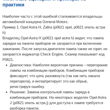
практики
Наиболее часто с этой ошибкой сталкиваются владельцы
автомобилей концерна General Motors.
Пример 1: Opel Astra H, Zafira (p0621 opel, p0621 опель астра
h)
Владелец Opel Astra H (p0621 opel astra h) видит, что лампа
зарядки на панели приборов не загорается при включении
зажигания. После запуска двигателя лампа также не горит, но
загорается индикатор Check Engine. Сканер показывает код
P0621.
Диагностика: Наиболее вероятная причина – перегорание
лампы на комбинации приборов. Комбинация приборов
фиксирует, что цепь разомкнута (так как нить накала
перегорела), и интерпретирует это как обрыв,
регистрируя ошибку.
Решение: Замена контрольной лампы заряда в
комбинации приборов. На некоторых моделях Opel Astra
J (p0621 опель астра j) для доступа к лампе требуется
разборка панели.