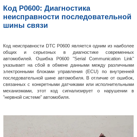
б
щ
Код P0600: Диагностика
е
н
неисправности последовательной
и
е
шины связи
Код неисправности DTC P0600 является одним из наиболее
общих и серьезных в диагностике современных
автомобилей. Ошибка P0600 "Serial Communication Link"
указывает на сбой в обмене данными между различными
электронными блоками управления (ECU) по внутренней
последовательной шине автомобиля. В отличие от ошибок,
связанных с конкретными датчиками или исполнительными
механизмами, этот код сигнализирует о нарушении в
"нервной системе" автомобиля.