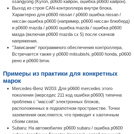
ssangyong (Kyron, p0600 кайрон, ошибка p0600 кайрон).
Выход из строя CAN-контроллера внутри блока.
Характерно для p0600 nissan / p0600 ошибка nissan /
ниссан ошибка p0600 (например, p0600 ниссан блюберд)
и p0600 mazda / p0600 ошибка mazda / ошибка p0600
мазда (включая p0600 mazda cx 5) после скачков
напряжения.
"Зависание" программного обеспечения контроллера.
Встречается также у p0600 mitsubishi, p0600 honda, p0600
рено и p0600 bmw.
Примеры из практики для конкретных
марок
Mercedes-Benz W203: Для p0600 mercedes этого
поколения (мерседес 211 код ошибки p0600) типична
проблема с "массой" электронных блоков,
расположенных в подкапотном пространстве. Точки
заземления окисляются, что приводит к хаотичным
сбоям связи.
Subaru: На автомобилях p0600 subaru / ошибка p0600