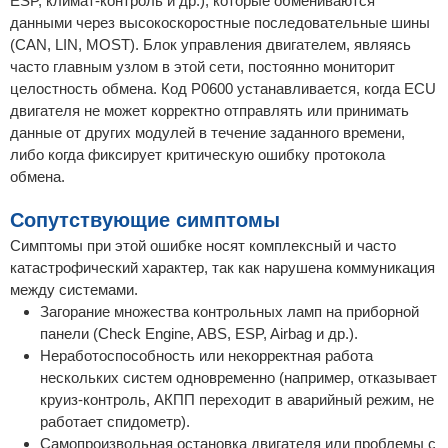
ESP, климат-контроль и др.), которые обмениваются
данными через высокоскоростные последовательные шины
(CAN, LIN, MOST). Блок управления двигателем, являясь
часто главным узлом в этой сети, постоянно мониторит
целостность обмена. Код P0600 устанавливается, когда ECU
двигателя не может корректно отправлять или принимать
данные от других модулей в течение заданного времени,
либо когда фиксирует критическую ошибку протокола
обмена.
Сопутствующие симптомы
Симптомы при этой ошибке носят комплексный и часто
катастрофический характер, так как нарушена коммуникация
между системами.
Загорание множества контрольных ламп на приборной
панели (Check Engine, ABS, ESP, Airbag и др.).
Неработоспособность или некорректная работа
нескольких систем одновременно (например, отказывает
круиз-контроль, АКПП переходит в аварийный режим, не
работает спидометр).
Самопроизвольная остановка двигателя или проблемы с