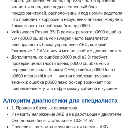
subaru (особенно Forester, Impreza) частой причиной
является попадание воды в салонный блок
предохранителей, расположенный под ногами водителя,
что приводит к коррозии и нарушению питания модулей.
Также известна проблема боксер p0600.
Volkswagen Passat B5: В рамках ремонта p0600 ошибка
vw / p0600 ошибка volkswagen часто выявляется
неисправность блока управления АБС, который
"загрязняет" CAN-шину и мешает работе других систем.
Дополнительно: ошибка p0600 audi a3 8l требует
проверки целостности шины; p0600 ошибка volvo
нередко связана с блоком CEM; ошибка p0600 fuso /
p0600 mitsubishi fuso — частая проблема грузовой
техники; ошибка p0600 пежо боксер возникает при
повреждении жгута в гофре между кабиной и кузовом.
Алгоритм диагностики для специалиста
1. Проверка базовых параметров.
Измерить напряжение АКБ и на работающем двигателе.
Оно должно быть стабильным 13.8-14.5V.
Проверить, затянуты и очищены ли клеммы АКБ.