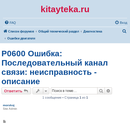
kitayteka.ru
FAQ
Вход
П
Список форумов
Общий технический раздел
Диагностика
о
Ошибки двигателя
и
P0600 Ошибка:
с
к
Последовательный канал
связи: неисправность -
описание
Поиск
Расширен
Ответить
1 сообщение • Страница
1
из
1
morskoj
Site Admin
С
о
о