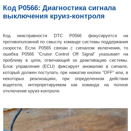
б
щ
Код P0566: Диагностика сигнала
е
н
выключения круиз-контроля
и
е
Код неисправности DTC P0566 фокусируется на
противоположной по смыслу команде системы поддержания
скорости. Если P0565 связан с сигналом включения, то
ошибка P0566 "Cruise Control Off Signal" указывает на
проблему в цепи, отвечающей за деактивацию системы.
Блок управления (ECU) фиксирует аномалию в сигнале,
который должен поступать при нажатии кнопки "OFF" или, в
некоторых реализациях, при определенном действии
водителя, интерпретируемом как команда на полное
отключение круиз-контроля.