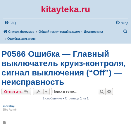
kitayteka.ru
FAQ
Вход
П
Список форумов
Общий технический раздел
Диагностика
о
Ошибки двигателя
и
P0566 Ошибка — Главный
с
к
выключатель круиз-контроля,
сигнал выключения (“Off”) —
неисправность
Поиск
Расширен
Ответить
1 сообщение • Страница
1
из
1
morskoj
Site Admin
С
о
о