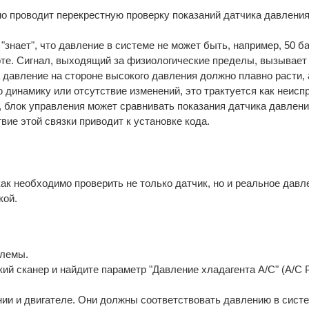
о проводит перекрестную проверку показаний датчика давления
знает", что давление в системе не может быть, например, 50 ба
оте. Сигнал, выходящий за физиологические пределы, вызывает
 давление на стороне высокого давления должно плавно расти, 
ю динамику или отсутствие изменений, это трактуется как неисп
, блок управления может сравнивать показания датчика давлени
ие этой связки приводит к установке кода.
и
как необходимо проверить не только датчик, но и реальное давл
кой.
блемы.
й сканер и найдите параметр "Давление хладагента A/C" (A/C P
ии и двигателе. Они должны соответствовать давлению в систе