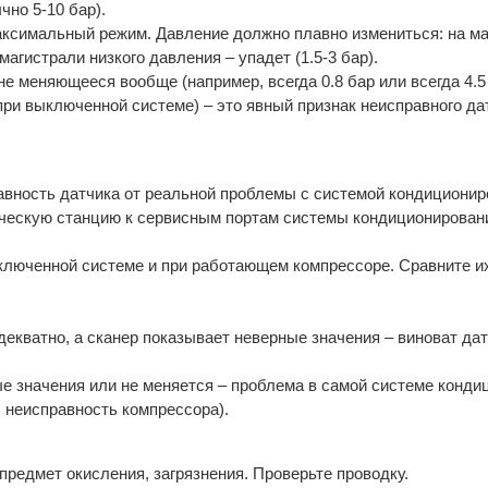
но 5-10 бар).
аксимальный режим. Давление должно плавно измениться: на м
магистрали низкого давления – упадет (1.5-3 бар).
е меняющееся вообще (например, всегда 0.8 бар или всегда 4.5 
при выключенной системе) – это явный признак неисправного да
авность датчика от реальной проблемы с системой кондиционир
ескую станцию к сервисным портам системы кондиционирования
ключенной системе и при работающем компрессоре. Сравните их
декватно, а сканер показывает неверные значения – виноват да
е значения или не меняется – проблема в самой системе конди
, неисправность компрессора).
редмет окисления, загрязнения. Проверьте проводку.