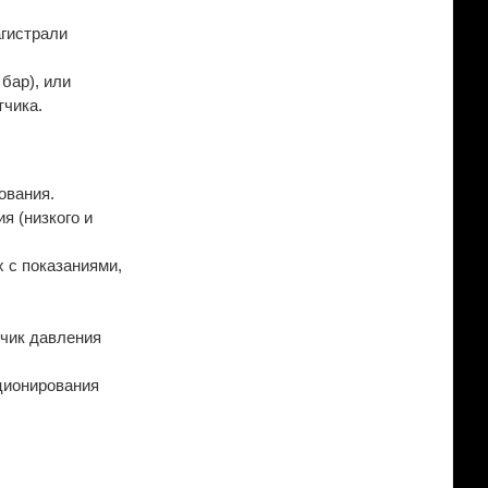
агистрали
бар), или
тчика.
ования.
 (низкого и
 с показаниями,
тчик давления
ционирования