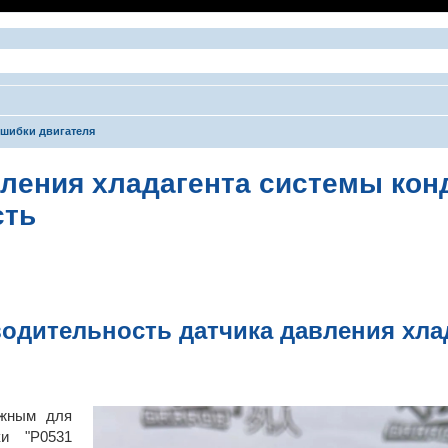
шибки двигателя
вления хладагента системы ко
сть
ширенный поиск
одительность датчика давления хла
ожным для
ки "P0531