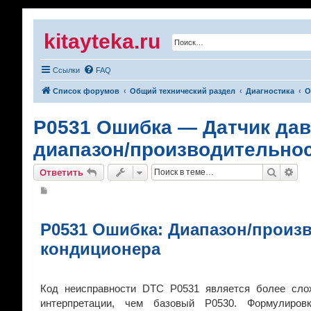
kitayteka.ru
Ссылки
FAQ
Список форумов
Общий технический раздел
Диагностика
О
P0531 Ошибка — Датчик да
диапазон/производительно
Поиск
Рас
Ответить
С
о
о
б
щ
P0531 Ошибка: Диапазон/произв
е
н
кондиционера
и
е
Код неисправности DTC P0531 является более сл
интерпретации, чем базовый P0530. Формулиров