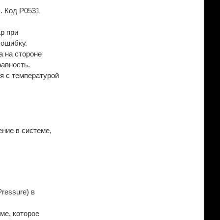
. Код P0531
р при
 ошибку.
а на стороне
равность.
я с температурой
ение в системе,
ressure) в
ме, которое