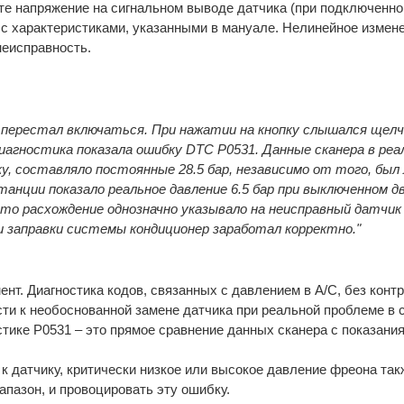
е напряжение на сигнальном выводе датчика (при подключенно
с характеристиками, указанными в мануале. Нелинейное измен
неисправность.
ер перестал включаться. При нажатии на кнопку слышался ще
Диагностика показала ошибку DTC P0531. Данные сканера в ре
у, составляло постоянные 28.5 бар, независимо от того, был 
анции показало реальное давление 6.5 бар при выключенном д
Это расхождение однозначно указывало на неисправный датчик 
 и заправки системы кондиционер заработал корректно."
т. Диагностика кодов, связанных с давлением в A/C, без конт
ти к необоснованной замене датчика при реальной проблеме в 
остике P0531 – это прямое сравнение данных сканера с показани
 к датчику, критически низкое или высокое давление фреона та
пазон, и провоцировать эту ошибку.