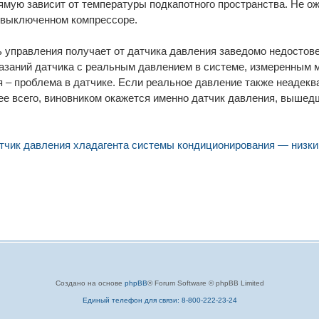
ямую зависит от температуры подкапотного пространства. Не о
и выключенном компрессоре.
ь управления получает от датчика давления заведомо недостов
казаний датчика с реальным давлением в системе, измеренным 
 – проблема в датчике. Если реальное давление также неадекв
е всего, виновником окажется именно датчик давления, вышедш
чик давления хладагента системы кондиционирования — низкий
Создано на основе
phpBB
® Forum Software © phpBB Limited
Единый телефон для связи: 8-800-222-23-24