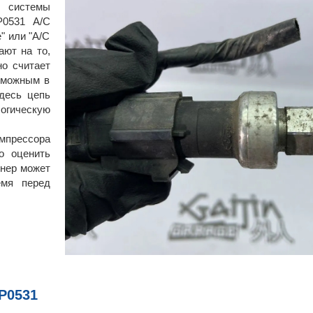
системы
P0531 A/C
e" или "A/C
т на то,
но считает
зможным в
здесь цепь
огическую
мпрессора
о оценить
онер может
емя перед
P0531