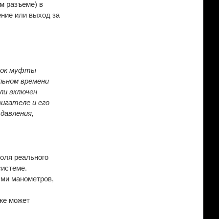
м разъеме) в
ение или выход за
лчок муфты
альном времени
ли включен
вигателе и его
давления,
роля реального
системе.
ями манометров,
кже может