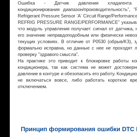
Ошибка - Датчик давления хладагента 
кондиционирования диапазон/производительность", "
Refrigerant Pressure Sensor 'A' Circuit Range/Performanc
REFRIG PRESSURE RANGE/PERFORMANCE" указываю
что модуль управления получает сигнал от датчика, 
его значение неправдоподобным или физически нево
текущих условиях. В отличие от P0530 (обрыв/КЗ), 
формально исправна, но данные с нее не проходят л
проверку "здравого смысла".
На практике это приводит к блокировке работы ко
кондиционера, так как система не может достоверн
давление в контуре и обезопасить его работу. Кондици
не включаться вовсе, либо работать короткое вр
отключением.
Принцип формирования ошибки DTC 