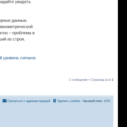
жидайте увидеть
ерные данные.
манометрической
атно – проблема в
ий из строя.
 уровень сигнала
1 сообщение • Страница
1
из
1
Связаться с администрацией
Удалить cookies
Часовой пояс:
UTC