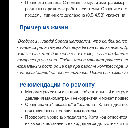
Проверка сигнала: С помощью мультиметра измерьт
различных режимах работы системы. Сравните его 
пределы типичного диапазона (0.5-4.5В) укажет на 
Пример из жизни
"Владелец Hyundai Sonata жаловался, что кондицион
компрессора, но через 2-3 секунды она отключалась. 
показывали, что давление в системе, согласно датчик
компрессор или нет. Подключение манометрической ст
нормальный рост до 18 бар при работе компрессора. 
который "залип" на одном значении. После его замены
Рекомендации по ремонту
Манометрическая станция – обязательный инструмен
давления манометрами некорректна и может привес
Сравнивайте "показано" и "реально". Ключ к диагн
подключенных к сервисным портам.
Проверьте уровень хладагента. Хотя код относится
вызывать показания, выходящие за допустимый диа