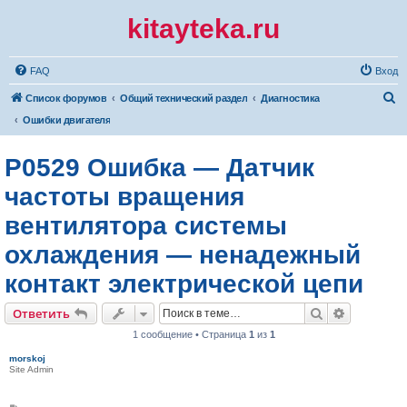
kitayteka.ru
FAQ
Вход
П
Список форумов
Общий технический раздел
Диагностика
о
Ошибки двигателя
и
P0529 Ошибка — Датчик
с
к
частоты вращения
вентилятора системы
охлаждения — ненадежный
контакт электрической цепи
Поиск
Расширен
Ответить
1 сообщение • Страница
1
из
1
morskoj
Site Admin