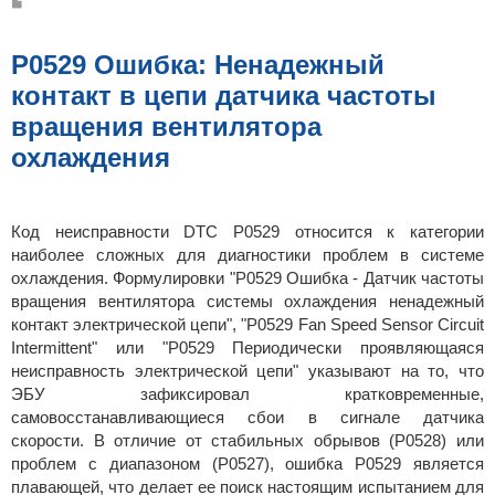
С
о
о
б
щ
P0529 Ошибка: Ненадежный
е
н
контакт в цепи датчика частоты
и
е
вращения вентилятора
охлаждения
Код неисправности DTC P0529 относится к категории
наиболее сложных для диагностики проблем в системе
охлаждения. Формулировки "P0529 Ошибка - Датчик частоты
вращения вентилятора системы охлаждения ненадежный
контакт электрической цепи", "P0529 Fan Speed Sensor Circuit
Intermittent" или "P0529 Периодически проявляющаяся
неисправность электрической цепи" указывают на то, что
ЭБУ зафиксировал кратковременные,
самовосстанавливающиеся сбои в сигнале датчика
скорости. В отличие от стабильных обрывов (P0528) или
проблем с диапазоном (P0527), ошибка P0529 является
плавающей, что делает ее поиск настоящим испытанием для