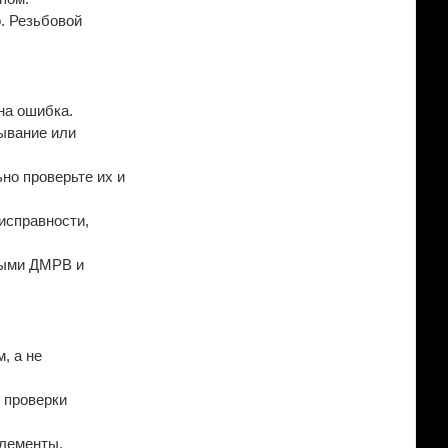
. Резьбовой
на ошибка.
ывание или
но проверьте их и
 исправности,
нными ДМРВ и
, а не
 проверки
элементы.