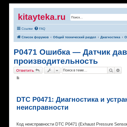
kitayteka.ru
Ссылки
FAQ
Список форумов
Общий технический раздел
Диагностика
О
P0471 Ошибка — Датчик дав
производительность
Поиск
Рас
Ответить
С
о
о
б
щ
е
DTC P0471: Диагностика и устра
н
и
е
неисправности
Код неисправности DTC P0471 (Exhaust Pressure Senso