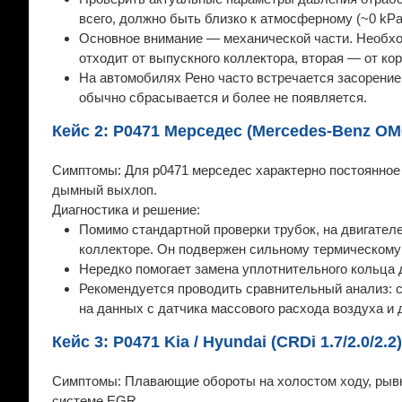
всего, должно быть близко к атмосферному (~0 kP
Основное внимание — механической части. Необхо
отходит от выпускного коллектора, вторая — от ко
На автомобилях Рено часто встречается засорение
обычно сбрасывается и более не появляется.
Кейс 2: P0471 Мерседес (Mercedes-Benz OM
Симптомы: Для p0471 мерседес характерно постоянное
дымный выхлоп.
Диагностика и решение:
Помимо стандартной проверки трубок, на двигател
коллекторе. Он подвержен сильному термическому
Нередко помогает замена уплотнительного кольца д
Рекомендуется проводить сравнительный анализ: 
на данных с датчика массового расхода воздуха и 
Кейс 3: P0471 Kia / Hyundai (CRDi 1.7/2.0/2.2)
Симптомы: Плавающие обороты на холостом ходу, рывки
системе EGR.