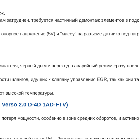
ок.
кам затруднен, требуется частичный демонтаж элементов в под
опорное напряжение (5V) и "массу" на разъеме датчика под нагр
вигателя, черный дым и переход в аварийный режим сразу после
ности шлангов, идущих к клапану управления EGR, так как они т
от высокой температуры.
 Verso 2.0 D-4D 1AD-FTV)
потеря мощности, особенно в зоне средних оборотов, и активн
ожены в задней части ГБЦ. Диагностика осложнена плохим досту