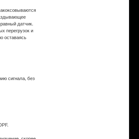
 закоксовываются
паздывающее
правный датчик.
ых перегрузок и
но оставаясь
ию сигнала, без
DPF.
значение, скорее