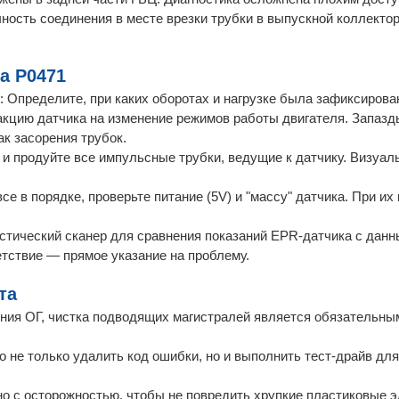
ность соединения в месте врезки трубки в выпускной коллектор
а P0471
: Определите, при каких оборотах и нагрузке была зафиксирова
акцию датчика на изменение режимов работы двигателя. Запазд
к засорения трубок.
 и продуйте все импульсные трубки, ведущие к датчику. Визуаль
се в порядке, проверьте питание (5V) и "массу" датчика. При их
остический сканер для сравнения показаний EPR-датчика с да
етствие — прямое указание на проблему.
та
ния ОГ, чистка подводящих магистралей является обязательным
 не только удалить код ошибки, но и выполнить тест-драйв для
но с осторожностью, чтобы не повредить хрупкие пластиковые 