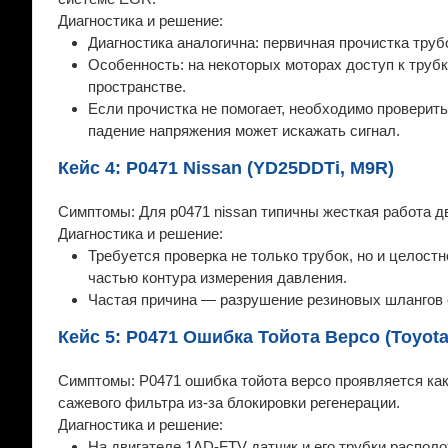
Диагностика и решение:
Диагностика аналогична: первичная прочистка труб
Особенность: на некоторых моторах доступ к труб
пространстве.
Если прочистка не помогает, необходимо проверить 
падение напряжения может искажать сигнал.
Кейс 4: P0471 Nissan (YD25DDTi, M9R)
Симптомы: Для p0471 nissan типичны жесткая работа д
Диагностика и решение:
Требуется проверка не только трубок, но и целост
частью контура измерения давления.
Частая причина — разрушение резиновых шлангов 
Кейс 5: P0471 Ошибка Тойота Версо (Toyota
Симптомы: P0471 ошибка тойота версо проявляется как 
сажевого фильтра из-за блокировки регенерации.
Диагностика и решение:
На двигателе 1AD-FTV датчик и его трубки распол