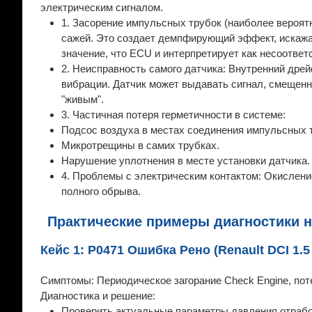
электрическим сигналом.
1. Засорение импульсных трубок (наиболее вероят
сажей. Это создает демпфирующий эффект, искажая
значение, что ECU и интерпретирует как несоотве
2. Неисправность самого датчика: Внутренний дре
вибрации. Датчик может выдавать сигнал, смещенн
"живым".
3. Частичная потеря герметичности в системе:
Подсос воздуха в местах соединения импульсных 
Микротрещины в самих трубках.
Нарушение уплотнения в месте установки датчика.
4. Проблемы с электрическим контактом: Окисление
полного обрыва.
Практические примеры диагностики 
Кейс 1: P0471 Ошибка Рено (Renault DCI 1.5
Симптомы: Периодическое загорание Check Engine, поте
Диагностика и решение:
Проверить актуальные параметры давления отработ