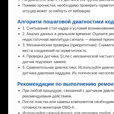
Помимо прочистки, необходимо проверить герметич
штуцер может ослабнуть от вибрации.
Алгоритм пошаговой диагностики код
1. Считывание стоп-кадра и условий возникновения
2. Анализ данных в реальном времени: Оцените ре
недостаточная амплитуда сигнала — верный призна
3. Механическая проверка (приоритетная): Снимите
места соединений на герметичность.
4. Проверка датчика: Если с механической частью в
датчик подлежит замене.
5. Сравнительная диагностика: Используйте диагн
датчика давления наддува. Их логическое несоотв
Рекомендации по выполнению ремон
При любой процедуре, связанной с датчиком давле
рекомендуемым действием.
После очистки или замены компонентов необходимо
готовности мониторов OBD-II.
Используйте сжатый воздух для продувки трубок, 