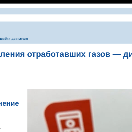
шибки двигателя
ления отработавших газов — ди
ширенный поиск
нение
r