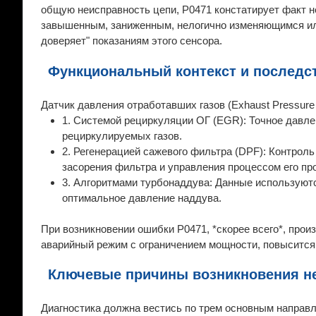
общую неисправность цепи, P0471 констатирует факт н
завышенным, заниженным, нелогично изменяющимся или
доверяет" показаниям этого сенсора.
Функциональный контекст и последст
Датчик давления отработавших газов (Exhaust Pressure
1. Системой рециркуляции ОГ (EGR): Точное давле
рециркулируемых газов.
2. Регенерацией сажевого фильтра (DPF): Контро
засорения фильтра и управления процессом его пр
3. Алгоритмами турбонаддува: Данные используютс
оптимальное давление наддува.
При возникновении ошибки P0471, *скорее всего*, прои
аварийный режим с ограничением мощности, повысится 
Ключевые причины возникновения не
Диагностика должна вестись по трем основным направл