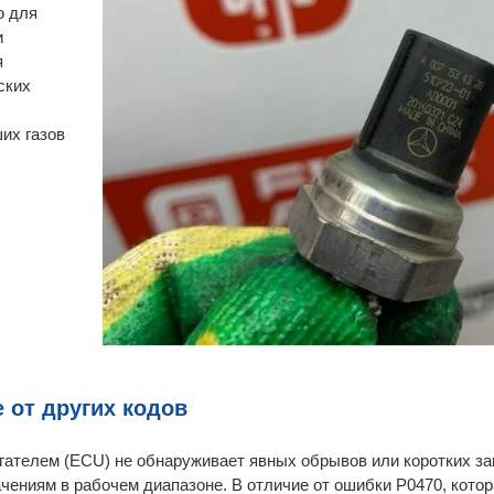
ю для
и
я
ских
их газов
 от других кодов
игателем (ECU) не обнаруживает явных обрывов или коротких з
ачениям в рабочем диапазоне. В отличие от ошибки P0470, котор