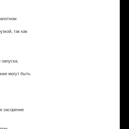
капотном
узкой, так как
 запуска.
акже могут быть
ое засорение
пом.