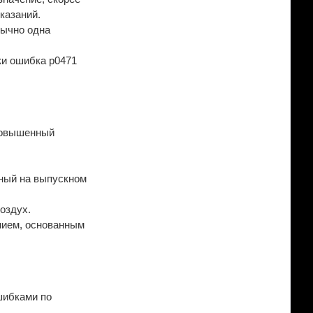
казаний.
бычно одна
ки ошибка p0471
 повышенный
нный на выпускном
оздух.
нием, основанным
шибками по