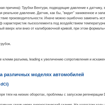
ная причина): Трубки Вентури, подводящие давление к датчику,
 реальное давление. Датчик, как бы, "видит" заниженное и за
тствие производительности. Иначе можно ошибочно заменить ис
йф характеристик пьезоэлемента под воздействием температурн
ый вверх или вниз от калибровочной кривой, при этом формаль
трубок.
 клемм разъема, leading к увеличению сопротивления и искажен
на различных моделях автомобилей
 dCi)
ря тяги на низких оборотах, проблемы с запуском регенерации 
авших газов через диагностический сканер. На холостом ходу 