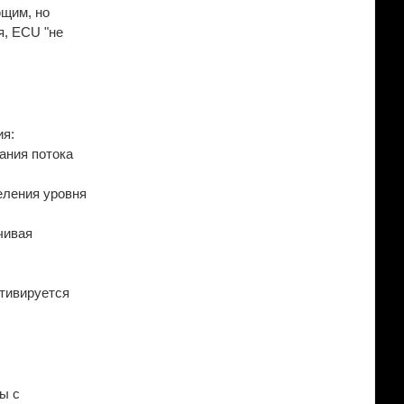
ющим, но
я, ECU "не
ия:
ания потока
еления уровня
чивая
ктивируется
ы с