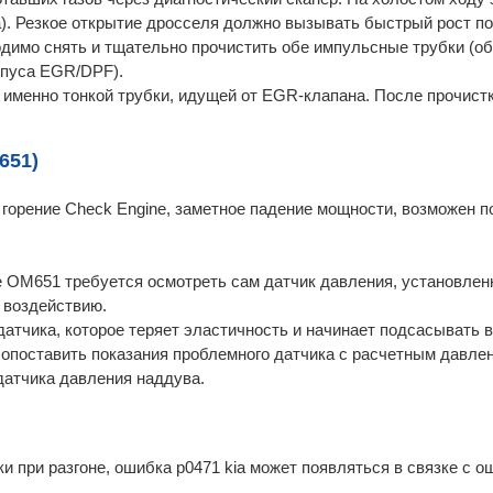
a). Резкое открытие дросселя должно вызывать быстрый рост по
димо снять и тщательно прочистить обе импульсные трубки (о
рпуса EGR/DPF).
 именно тонкой трубки, идущей от EGR-клапана. После прочист
651)
 горение Check Engine, заметное падение мощности, возможен
е OM651 требуется осмотреть сам датчик давления, установле
 воздействию.
атчика, которое теряет эластичность и начинает подсасывать в
сопоставить показания проблемного датчика с расчетным давле
датчика давления наддува.
 при разгоне, ошибка p0471 kia может появляться в связке с о