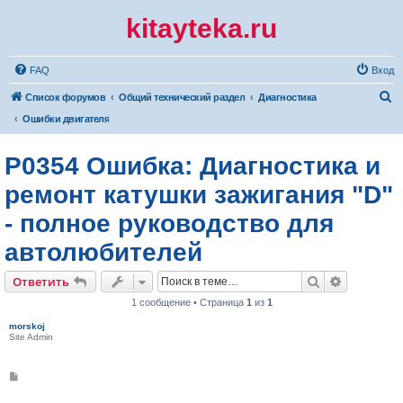
kitayteka.ru
FAQ
Вход
П
Список форумов
Общий технический раздел
Диагностика
о
Ошибки двигателя
и
P0354 Ошибка: Диагностика и
с
к
ремонт катушки зажигания "D"
- полное руководство для
автолюбителей
Поиск
Расширен
Ответить
1 сообщение • Страница
1
из
1
morskoj
Site Admin
С
о
о