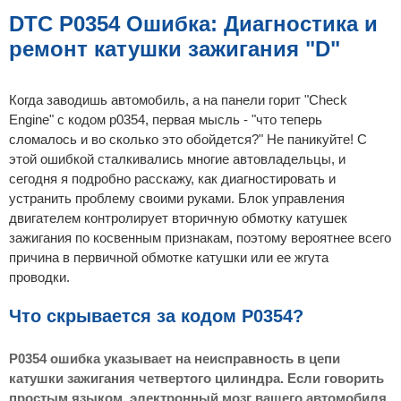
б
щ
DTC P0354 Ошибка: Диагностика и
е
н
ремонт катушки зажигания "D"
и
е
Когда заводишь автомобиль, а на панели горит "Check
Engine" с кодом p0354, первая мысль - "что теперь
сломалось и во сколько это обойдется?" Не паникуйте! С
этой ошибкой сталкивались многие автовладельцы, и
сегодня я подробно расскажу, как диагностировать и
устранить проблему своими руками. Блок управления
двигателем контролирует вторичную обмотку катушек
зажигания по косвенным признакам, поэтому вероятнее всего
причина в первичной обмотке катушки или ее жгута
проводки.
Что скрывается за кодом P0354?
P0354 ошибка указывает на неисправность в цепи
катушки зажигания четвертого цилиндра. Если говорить
простым языком, электронный мозг вашего автомобиля