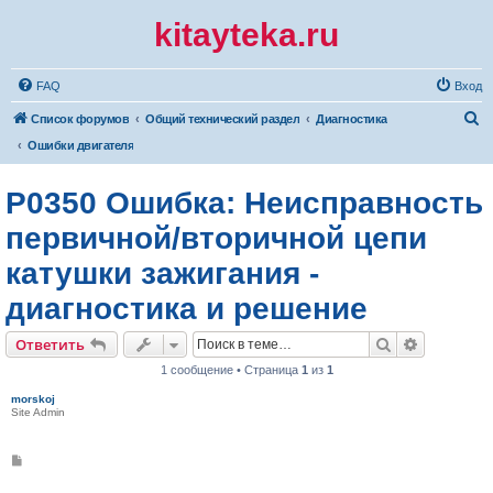
kitayteka.ru
FAQ
Вход
П
Список форумов
Общий технический раздел
Диагностика
о
Ошибки двигателя
и
P0350 Ошибка: Неисправность
с
к
первичной/вторичной цепи
катушки зажигания -
диагностика и решение
Поиск
Расширен
Ответить
1 сообщение • Страница
1
из
1
morskoj
Site Admin
С
о
о