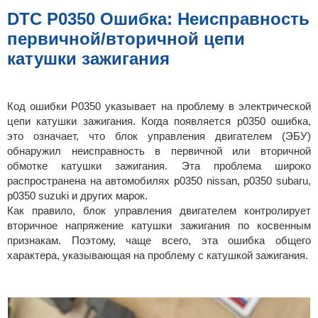
б
щ
DTC P0350 Ошибка: Неисправность
е
н
первичной/вторичной цепи
и
е
катушки зажигания
Код ошибки P0350 указывает на проблему в электрической
цепи катушки зажигания. Когда появляется p0350 ошибка,
это означает, что блок управления двигателем (ЭБУ)
обнаружил неисправность в первичной или вторичной
обмотке катушки зажигания. Эта проблема широко
распространена на автомобилях p0350 nissan, p0350 subaru,
p0350 suzuki и других марок.
Как правило, блок управления двигателем контролирует
вторичное напряжение катушки зажигания по косвенным
признакам. Поэтому, чаще всего, эта ошибка общего
характера, указывающая на проблему с катушкой зажигания.