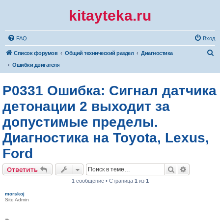
kitayteka.ru
FAQ
Вход
П
Список форумов
Общий технический раздел
Диагностика
о
Ошибки двигателя
и
P0331 Ошибка: Сигнал датчика
с
к
детонации 2 выходит за
допустимые пределы.
Диагностика на Toyota, Lexus,
Ford
Поиск
Расширен
Ответить
1 сообщение • Страница
1
из
1
morskoj
Site Admin