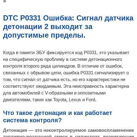
С
о
о
б
щ
DTC P0331 Ошибка: Сигнал датчика
е
н
детонации 2 выходит за
и
е
допустимые пределы.
Когда в памяти ЭБУ фиксируется код P0331, это указывает
на специфическую проблему в системе детонационного
контроля второго ряда цилиндров. В отличие от ошибок,
связанных с обрывом цепи, ошибка P0331 сигнализирует о
том, что сигнал от датчика есть, но его характеристики не
соответствуют ожидаемым. Эта неисправность характерна
для автомобилей с V-образными и оппозитными
двигателями, таких как Toyota, Lexus и Ford.
Что такое детонация и как работает
система контроля?
Детонация — это неконтролируемое самовоспламенение
топливно-воздушной смеси в цилиндрах, возникающее