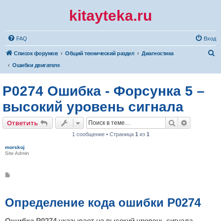
kitayteka.ru
FAQ
Вход
П
Список форумов
Общий технический раздел
Диагностика
о
Ошибки двигателя
и
P0274 Ошибка - Форсунка 5 –
с
к
высокий уровень сигнала
Поиск
Расширен
Ответить
1 сообщение • Страница
1
из
1
morskoj
Site Admin
С
о
о
б
щ
Определение кода ошибки P0274
е
н
и
Ошибка P0274
указывает на высокий уровень сигнала