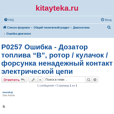
kitayteka.ru
FAQ
Вход
П
Список форумов
Общий технический раздел
Диагностика
о
Ошибки двигателя
и
P0257 Ошибка - Дозатор
с
к
топлива “B”, ротор / кулачок /
форсунка ненадежный контакт
электрической цепи
Поиск
Расширен
Ответить
1 сообщение • Страница
1
из
1
morskoj
Site Admin
С
о
о