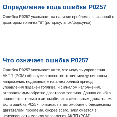
б
щ
Определение кода ошибки P0257
е
н
и
Ошибка P0257
указывает на наличие проблемы, связанной с
е
дозатором топлива “B” (ротор/кулачок/форсунка).
Что означает ошибка P0257
Ошибка P0257
указывает на то, что модуль управления
АКПП (PCM) обнаружил несоответствие между сигналом
напряжения, подаваемым на электронный привод
управления подачей топлива, и сигналом напряжения,
отправляемым обратно дозатором топлива. Данная ошибка
появляется только в автомобилях с дизельным двигателем.
Если ошибка P0257 появилась в автомобиле с бензиновым
двигателем, проблема, скорее всего, заключается в
неисправности модуля управления АКПП (PCM).