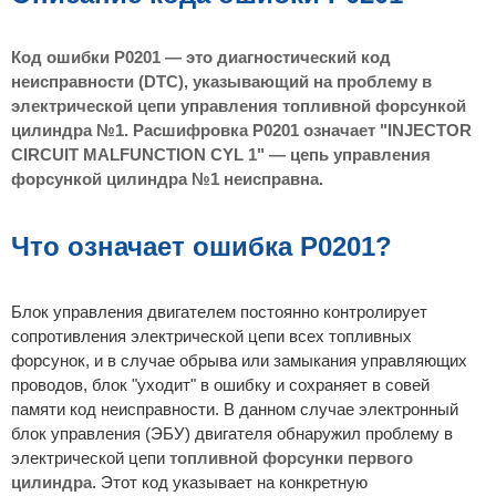
н
и
е
Код ошибки P0201 — это диагностический код
неисправности (DTC), указывающий на проблему в
электрической цепи управления топливной форсункой
цилиндра №1. Расшифровка P0201 означает "INJECTOR
CIRCUIT MALFUNCTION CYL 1" — цепь управления
форсункой цилиндра №1 неисправна.
Что означает ошибка P0201?
Блок управления двигателем постоянно контролирует
сопротивления электрической цепи всех топливных
форсунок, и в случае обрыва или замыкания управляющих
проводов, блок "уходит" в ошибку и сохраняет в совей
памяти код неисправности. В данном случае электронный
блок управления (ЭБУ) двигателя обнаружил проблему в
электрической цепи
топливной форсунки первого
цилиндра
. Этот код указывает на конкретную