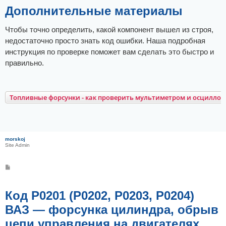
б
щ
Дополнительные материалы
е
н
и
Чтобы точно определить, какой компонент вышел из строя,
е
недостаточно просто знать код ошибки. Наша подробная
инструкция по проверке поможет вам сделать это быстро и
правильно.
Топливные форсунки - как проверить мультиметром и осцилло
morskoj
Site Admin
С
о
о
б
щ
Код Р0201 (Р0202, Р0203, Р0204)
е
н
ВАЗ — форсунка цилиндра, обрыв
и
е
цепи управления на двигателях