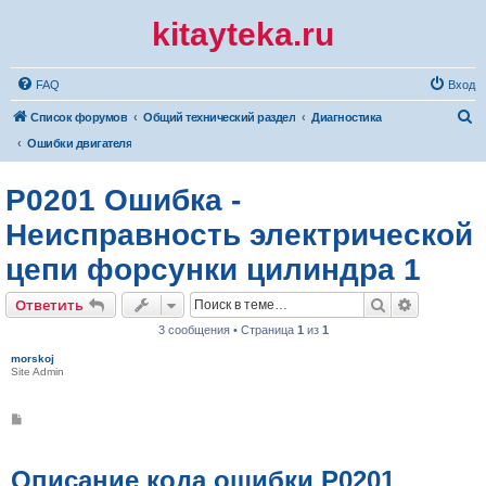
kitayteka.ru
FAQ
Вход
П
Список форумов
Общий технический раздел
Диагностика
о
Ошибки двигателя
и
P0201 Ошибка -
с
к
Неисправность электрической
цепи форсунки цилиндра 1
Поиск
Расширен
Ответить
3 сообщения • Страница
1
из
1
morskoj
Site Admin
С
о
о
б
щ
Описание кода ошибки P0201
е