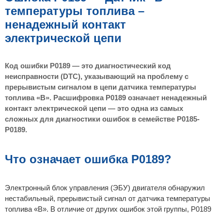
н
температуры топлива –
и
е
ненадежный контакт
электрической цепи
Код ошибки P0189 — это диагностический код
неисправности (DTC), указывающий на проблему с
прерывистым сигналом в цепи датчика температуры
топлива «B». Расшифровка P0189 означает ненадежный
контакт электрической цепи — это одна из самых
сложных для диагностики ошибок в семействе P0185-
P0189.
Что означает ошибка P0189?
Электронный блок управления (ЭБУ) двигателя обнаружил
нестабильный, прерывистый сигнал от датчика температуры
топлива «B». В отличие от других ошибок этой группы, P0189