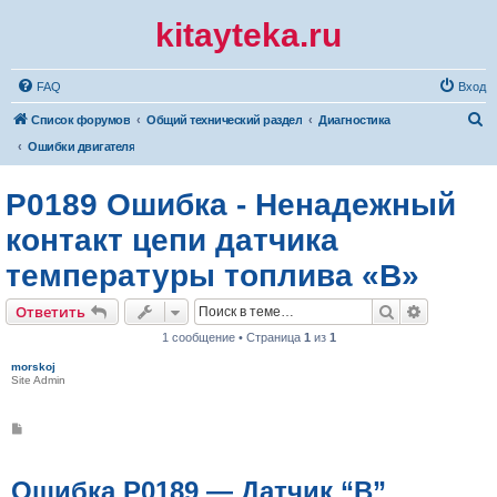
kitayteka.ru
FAQ
Вход
П
Список форумов
Общий технический раздел
Диагностика
о
Ошибки двигателя
и
P0189 Ошибка - Ненадежный
с
к
контакт цепи датчика
температуры топлива «B»
Поиск
Расширен
Ответить
1 сообщение • Страница
1
из
1
morskoj
Site Admin
С
о
о
б
щ
Ошибка P0189 — Датчик “B”
е