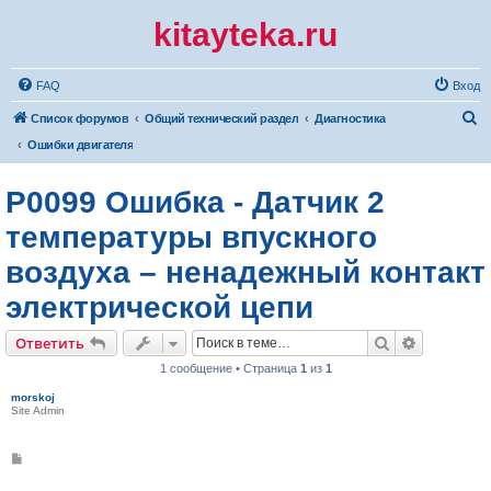
kitayteka.ru
FAQ
Вход
П
Список форумов
Общий технический раздел
Диагностика
о
Ошибки двигателя
и
P0099 Ошибка - Датчик 2
с
к
температуры впускного
воздуха – ненадежный контакт
электрической цепи
Поиск
Расширен
Ответить
1 сообщение • Страница
1
из
1
morskoj
Site Admin
С
о
о