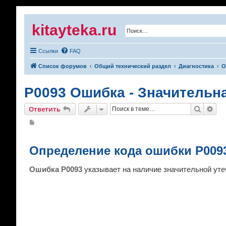
kitayteka.ru
Ссылки
FAQ
Список форумов
Общий технический раздел
Диагностика
О
P0093 Ошибка - Значительна
Поиск
Рас
Ответить
С
о
о
б
щ
Определение кода ошибки P009
е
н
и
Ошибка P0093
указывает на наличие значительной уте
е