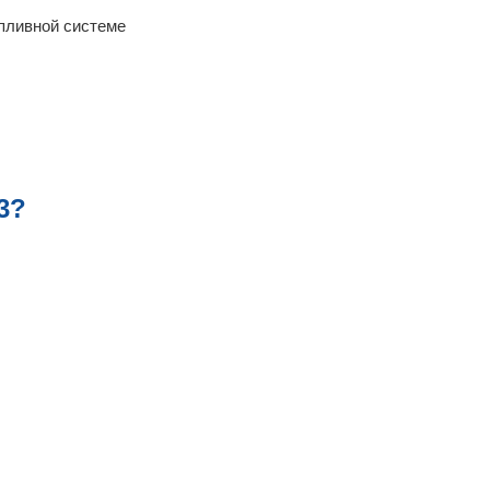
опливной системе
3?