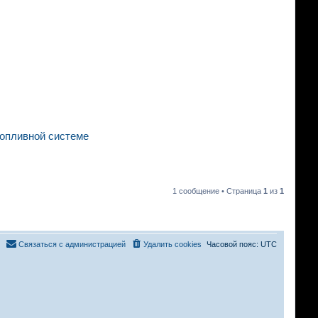
топливной системе
1 сообщение • Страница
1
из
1
Связаться с администрацией
Удалить cookies
Часовой пояс:
UTC