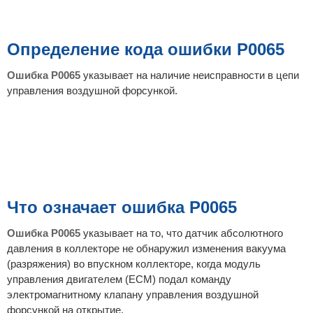
б
щ
е
н
и
Определение кода ошибки P0065
е
Ошибка P0065
указывает на наличие неисправности в цепи
управления воздушной форсункой.
Что означает ошибка P0065
Ошибка P0065
указывает на то, что датчик абсолютного
давления в коллекторе не обнаружил изменения вакуума
(разряжения) во впускном коллекторе, когда модуль
управления двигателем (ECM) подал команду
электромагнитному клапану управления воздушной
форсункой на открытие.