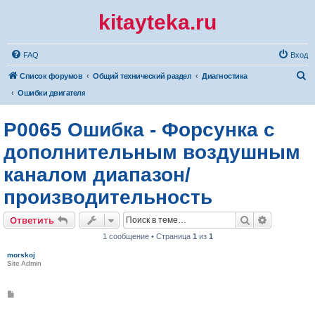
kitayteka.ru
FAQ
Вход
П
Список форумов
Общий технический раздел
Диагностика
о
Ошибки двигателя
и
P0065 Ошибка - Форсунка с
с
к
дополнительным воздушным
каналом диапазон/
производительность
Поиск
Расширен
Ответить
1 сообщение • Страница
1
из
1
morskoj
Site Admin
С
о
о