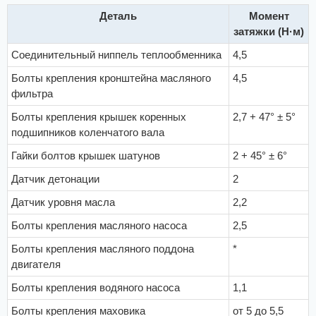
Деталь
Момент
затяжки (Н·м)
Соединительный ниппель теплообменника
4,5
Болты крепления кронштейна масляного
4,5
фильтра
Болты крепления крышек коренных
2,7 + 47° ± 5°
подшипников коленчатого вала
Гайки болтов крышек шатунов
2 + 45° ± 6°
Датчик детонации
2
Датчик уровня масла
2,2
Болты крепления масляного насоса
2,5
Болты крепления масляного поддона
*
двигателя
Болты крепления водяного насоса
1,1
Болты крепления маховика
от 5 до 5,5