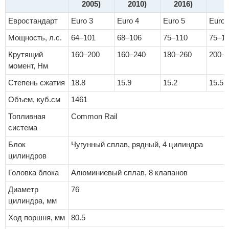
2005)
2010)
2016)
Евростандарт
Euro 3
Euro 4
Euro 5
Euro 
Мощность, л.с.
64–101
68–106
75–110
75–1
Крутящий
160–200
160–240
180–260
200–
момент, Нм
Степень сжатия
18.8
15.9
15.2
15.5
Объем, куб.см
1461
Топливная
Common Rail
система
Блок
Чугунный сплав, рядный, 4 цилиндра
цилиндров
Головка блока
Алюминиевый сплав, 8 клапанов
Диаметр
76
цилиндра, мм
Ход поршня, мм
80.5