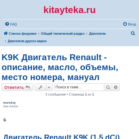
kitayteka.ru
FAQ
Вход
П
Список форумов
Общий технический раздел
Двигатели
о
Двигатели других марок
и
K9K Двигатель Renault -
с
к
описание, масло, объемы,
место номера, мануал
Поиск
Расширен
Ответить
3 сообщения • Страница
1
из
1
morskoj
Site Admin
С
о
о
б
щ
Двигатель Renault K9K (1.5 dCi)
е