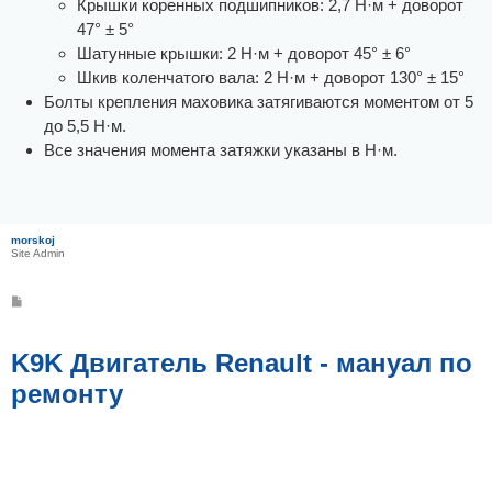
Крышки коренных подшипников: 2,7 Н·м + доворот
47° ± 5°
Шатунные крышки: 2 Н·м + доворот 45° ± 6°
Шкив коленчатого вала: 2 Н·м + доворот 130° ± 15°
Болты крепления маховика затягиваются моментом от 5
до 5,5 Н·м.
Все значения момента затяжки указаны в Н·м.
morskoj
Site Admin
С
о
о
б
щ
K9K Двигатель Renault - мануал по
е
н
ремонту
и
е