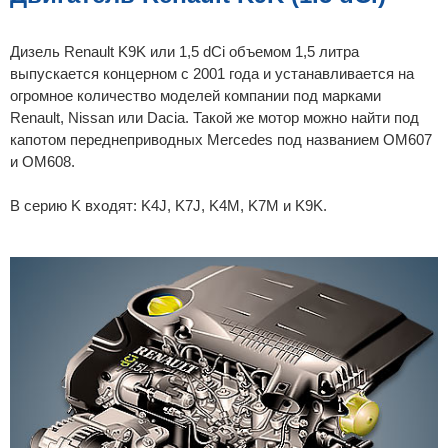
н
и
е
Дизель Renault K9K или 1,5 dCi объемом 1,5 литра
выпускается концерном с 2001 года и устанавливается на
огромное количество моделей компании под марками
Renault, Nissan или Dacia. Такой же мотор можно найти под
капотом переднеприводных Mercedes под названием OM607
и OM608.
В серию K входят: K4J, K7J, K4M, K7M и K9K.