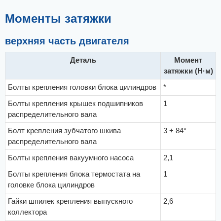
о
б
щ
Моменты затяжки
е
н
и
е
верхняя часть двигателя
Деталь
Момент
затяжки (Н·м)
Болты крепления головки блока цилиндров
*
Болты крепления крышек подшипников
1
распределительного вала
Болт крепления зубчатого шкива
3 + 84°
распределительного вала
Болты крепления вакуумного насоса
2,1
Болты крепления блока термостата на
1
головке блока цилиндров
Гайки шпилек крепления выпускного
2,6
коллектора