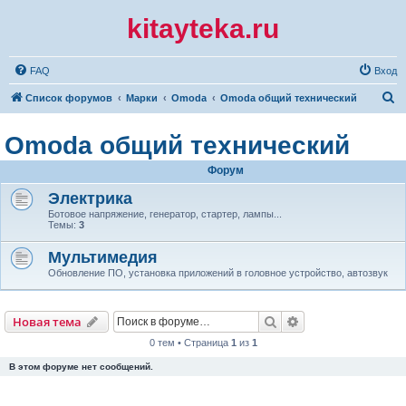
kitayteka.ru
FAQ
Вход
П
Список форумов
Марки
Omoda
Omoda общий технический
о
Omoda общий технический
и
с
Форум
к
Электрика
Ботовое напряжение, генератор, стартер, лампы...
Темы:
3
Мультимедия
Обновление ПО, установка приложений в головное устройство, автозвук
Поиск
Расширенный по
Новая тема
0 тем • Страница
1
из
1
В этом форуме нет сообщений.