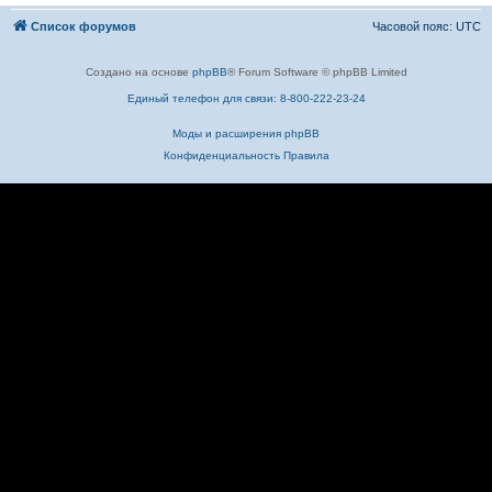
Список форумов
Часовой пояс:
UTC
Создано на основе
phpBB
® Forum Software © phpBB Limited
Единый телефон для связи: 8-800-222-23-24
Моды и расширения phpBB
Конфиденциальность
Правила