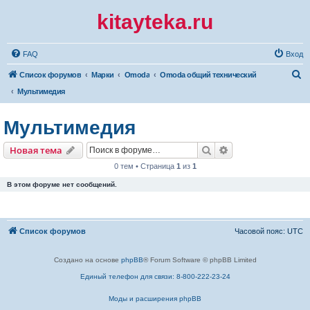
kitayteka.ru
FAQ
Вход
П
Список форумов
Марки
Omoda
Omoda общий технический
о
Мультимедия
и
Мультимедия
с
к
Поиск
Расширенный по
Новая тема
0 тем • Страница
1
из
1
В этом форуме нет сообщений.
Список форумов
Часовой пояс:
UTC
Создано на основе
phpBB
® Forum Software © phpBB Limited
Единый телефон для связи: 8-800-222-23-24
Моды и расширения phpBB