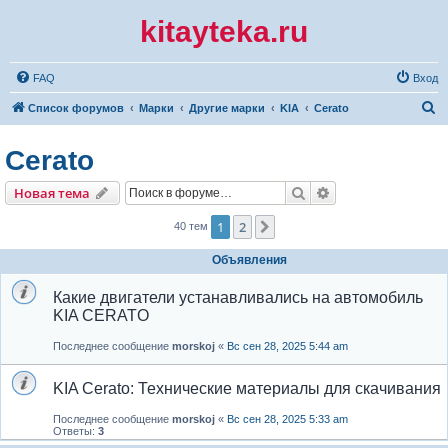
kitayteka.ru
FAQ
Вход
П
Список форумов
Марки
Другие марки
KIA
Cerato
о
Cerato
и
с
Поиск
Расширенный по
Новая тема
к
1
2
След.
40 тем
Объявления
Какие двигатели устанавливались на автомобиль
KIA CERATO
Последнее сообщение
morskoj
«
Вс сен 28, 2025 5:44 am
KIA Cerato: Технические материалы для скачивания
Последнее сообщение
morskoj
«
Вс сен 28, 2025 5:33 am
Ответы:
3