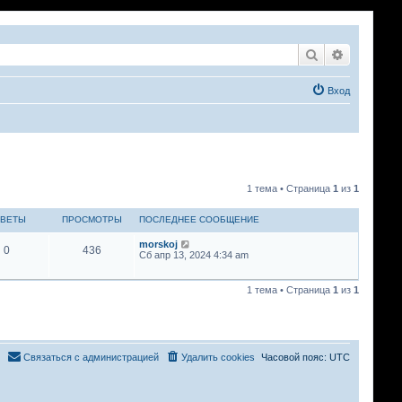
Поиск
Расширен
Вход
1 тема • Страница
1
из
1
ВЕТЫ
ПРОСМОТРЫ
ПОСЛЕДНЕЕ СООБЩЕНИЕ
morskoj
0
436
Сб апр 13, 2024 4:34 am
1 тема • Страница
1
из
1
Связаться с администрацией
Удалить cookies
Часовой пояс:
UTC