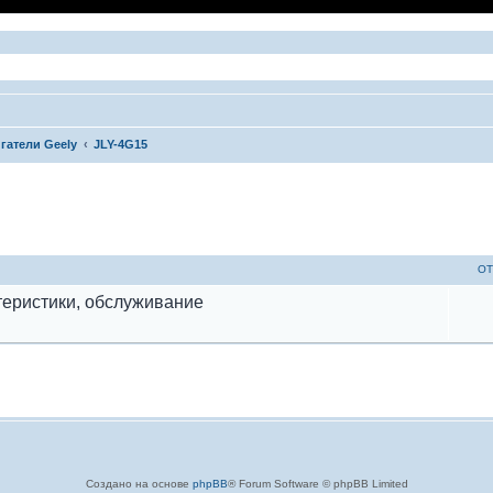
гатели Geely
JLY-4G15
ый поиск
ОТ
ктеристики, обслуживание
Создано на основе
phpBB
® Forum Software © phpBB Limited