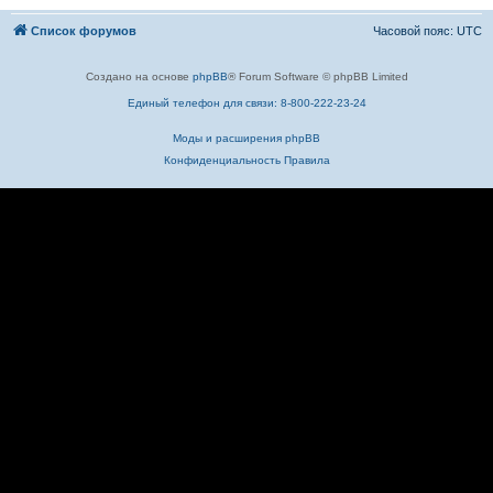
Список форумов
Часовой пояс:
UTC
Создано на основе
phpBB
® Forum Software © phpBB Limited
Единый телефон для связи: 8-800-222-23-24
Моды и расширения phpBB
Конфиденциальность
Правила