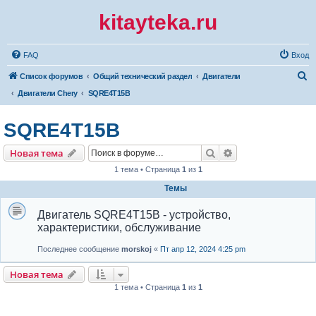
kitayteka.ru
FAQ
Вход
П
Список форумов
Общий технический раздел
Двигатели
о
Двигатели Chery
SQRE4T15B
и
SQRE4T15B
с
к
Поиск
Расширенный по
Новая тема
1 тема • Страница
1
из
1
Темы
Двигатель SQRE4T15B - устройство,
характеристики, обслуживание
Последнее сообщение
morskoj
«
Пт апр 12, 2024 4:25 pm
Новая тема
1 тема • Страница
1
из
1