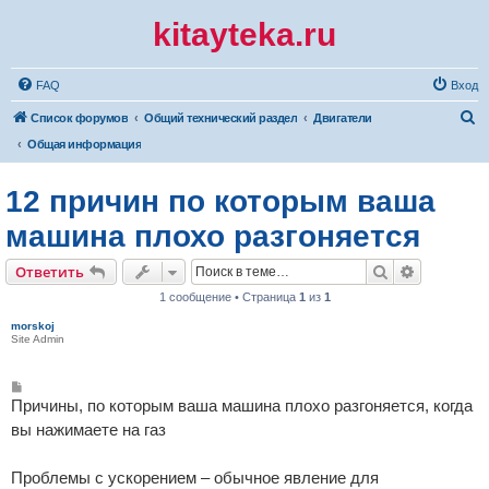
kitayteka.ru
FAQ
Вход
П
Список форумов
Общий технический раздел
Двигатели
о
Общая информация
и
12 причин по которым ваша
с
к
машина плохо разгоняется
Поиск
Расширен
Ответить
1 сообщение • Страница
1
из
1
morskoj
Site Admin
С
о
Причины, по которым ваша машина плохо разгоняется, когда
о
б
вы нажимаете на газ
щ
е
н
Проблемы с ускорением – обычное явление для
и