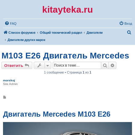
kitayteka.ru
FAQ
Вход
П
Список форумов
Общий технический раздел
Двигатели
о
Двигатели других марок
и
M103 E26 Двигатель Mercedes
с
к
Поиск
Расширен
Ответить
1 сообщение • Страница
1
из
1
morskoj
Site Admin
С
о
о
б
щ
Двигатель Mercedes M103 E26
е
н
и
е